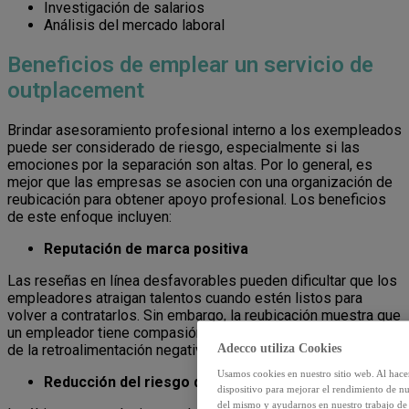
Investigación de salarios
Análisis del mercado laboral
Beneficios de emplear un servicio de
outplacement
Brindar asesoramiento profesional interno a los exempleados
puede ser considerado de riesgo, especialmente si las
emociones por la separación son altas. Por lo general, es
mejor que las empresas se asocien con una organización de
reubicación para obtener apoyo profesional. Los beneficios
de este enfoque incluyen:
Reputación de marca positiva
Las reseñas en línea desfavorables pueden dificultar que los
empleadores atraigan talentos cuando estén listos para
volver a contratarlos. Sin embargo, la reubicación muestra que
un empleador tiene compasión y puede mitigar los efectos
Adecco utiliza Cookies
de la retroalimentación negativa tras los despidos.
Usamos cookies en nuestro sitio web. Al hace
Reducción del riesgo de represalias
dispositivo para mejorar el rendimiento de nu
del mismo y ayudarnos en nuestro trabajo de m