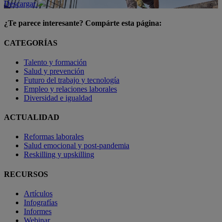
Descargar
¿Te parece interesante? Compárte esta página:
CATEGORÍAS
Talento y formación
Salud y prevención
Futuro del trabajo y tecnología
Empleo y relaciones laborales
Diversidad e igualdad
ACTUALIDAD
Reformas laborales
Salud emocional y post-pandemia
Reskilling y upskilling
RECURSOS
Artículos
Infografías
Informes
Webinar