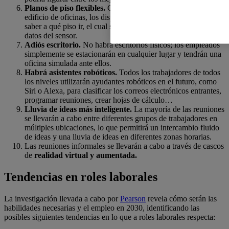
Planos de piso flexibles.
Cuando los trabajadores llegan a su
edificio de oficinas, los dispositivos portátiles les permitirán
saber a qué piso ir, el cual se podrá cambiar en función de los
datos del sensor.
Adiós escritorio.
No habrá escritorios físicos; los empleados
simplemente se estacionarán en cualquier lugar y tendrán una
oficina simulada ante ellos.
Habrá asistentes robóticos.
Todos los trabajadores de todos
los niveles utilizarán ayudantes robóticos en el futuro, como
Siri o Alexa, para clasificar los correos electrónicos entrantes,
programar reuniones, crear hojas de cálculo…
Lluvia de ideas más inteligente.
La mayoría de las reuniones
se llevarán a cabo entre diferentes grupos de trabajadores en
múltiples ubicaciones, lo que permitirá un intercambio fluido
de ideas y una lluvia de ideas en diferentes zonas horarias.
Las reuniones informales se llevarán a cabo a través de cascos
de
realidad virtual y aumentada.
Tendencias en roles laborales
La investigación llevada a cabo por
Pearson
revela cómo serán las
habilidades necesarias y el empleo en 2030, identificando las
posibles siguientes tendencias en lo que a roles laborales respecta: