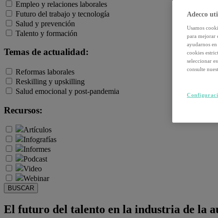
Empleo y relaciones laborales
Futuro del trabajo y tecnología
Adecco uti
Salud y prevención
Usamos cookie
Talento y formación
para mejorar 
ayudarnos en 
Temas de actualidad:
cookies estri
seleccionar e
consulte nuest
Reformas laborales
Reskilling y upskilling
Salud emocional y post-pandemia
Configuraci
Recursos:
Artículos
Infografías
Informes
Podcast
Video
Webinar
BUSCAR
El futuro del talento en la industria de la