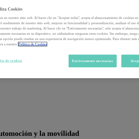
liza Cookies
s en nuestro sitio web. Al hacer clic en "Aceptar todas", acepta el almacenamiento de cookies en 
el rendimiento de nuestro sitio web, mejorar su funcionalidad y personalización, analizar el uso 
nuestro trabajo de marketing. Al hacer clic en "Estrictamente necesarias", solo acepta el almacen
ctamente necesarias en su dispositivo, no utilizándose ningunas otras cookies. Sin embargo, tenga
sta opción puede resultar en una experiencia de navegación menos optimizada. Para obtener más 
ra a nuestra
Política de Cookies
ón de cookies
Estrictamente necesarias
Acep
 automoción y la movilidad