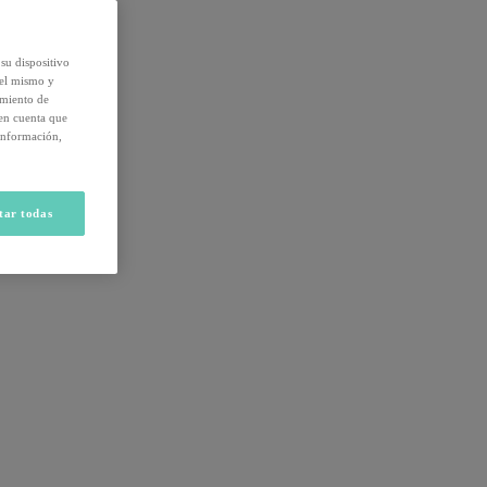
su dispositivo
del mismo y
amiento de
 en cuenta que
información,
tar todas