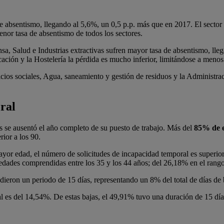
e absentismo, llegando al 5,6%, un 0,5 p.p. más que en 2017. El sector s
enor tasa de absentismo de todos los sectores.
sa, Salud e Industrias extractivas sufren mayor tasa de absentismo, lle
ucación y la Hostelería la pérdida es mucho inferior, limitándose a meno
icios sociales, Agua, saneamiento y gestión de residuos y la Administra
ral
s se ausentó el año completo de su puesto de trabajo. Más del
85% de e
ior a los 90.
mayor edad, el número de solicitudes de incapacidad temporal es superi
 edades comprendidas entre los 35 y los 44 años; del 26,18% en el ran
ieron un periodo de 15 días, representando un 8% del total de días de 
l es del 14,54%. De estas bajas, el 49,91% tuvo una duración de 15 día