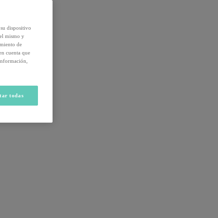
su dispositivo
del mismo y
amiento de
 en cuenta que
información,
tar todas