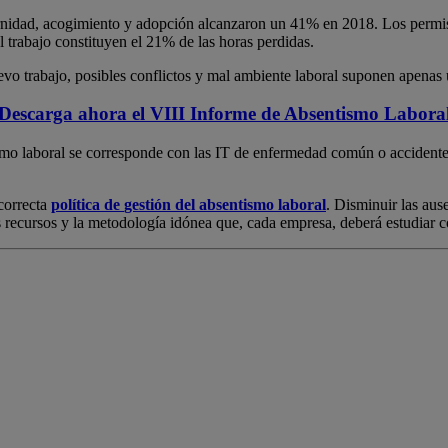
ternidad, acogimiento y adopción alcanzaron un 41% en 2018. Los permis
 trabajo constituyen el 21% de las horas perdidas.
uevo trabajo, posibles conflictos y mal ambiente laboral suponen apena
Descarga ahora el VIII Informe de Absentismo Labora
smo laboral se corresponde con las IT de enfermedad común o accidentes
correcta
política de
gestión del absentismo laboral
. Disminuir las aus
s recursos y la metodología idónea que, cada empresa, deberá estudiar 