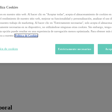
liza Cookies
s en nuestro sitio web. Al hacer clic en "Aceptar todas", acepta el almacenamiento de cookies en 
el rendimiento de nuestro sitio web, mejorar su funcionalidad y personalización, analizar el uso 
nuestro trabajo de marketing. Al hacer clic en "Estrictamente necesarias", solo acepta el almacen
ctamente necesarias en su dispositivo, no utilizándose ningunas otras cookies. Sin embargo, tenga
sta opción puede resultar en una experiencia de navegación menos optimizada. Para obtener más 
ra a nuestra
Política de Cookies
ón de cookies
Estrictamente necesarias
Acep
boral