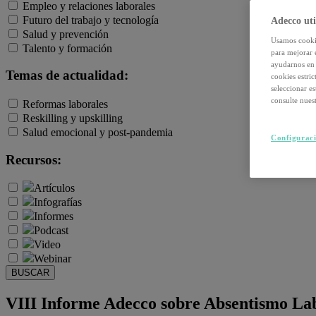
Empleo y relaciones laborales
Futuro del trabajo y tecnología
Adecco uti
Salud y prevención
Usamos cookie
Talento y formación
para mejorar 
ayudarnos en 
Temas de actualidad:
cookies estri
seleccionar e
consulte nuest
Reformas laborales
Reskilling y upskilling
Salud emocional y post-pandemia
Configuraci
Recursos:
Artículos
Infografías
Informes
Podcast
Video
Webinar
BUSCAR
VIII Informe Adecco sobre Absentismo La