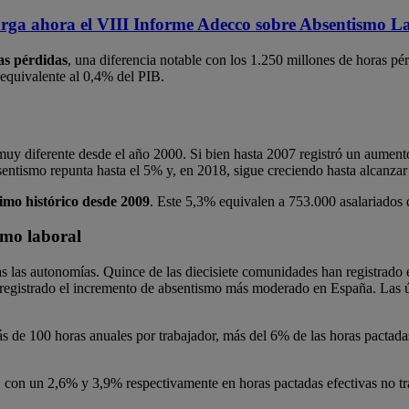
rga ahora el VIII Informe Adecco sobre Absentismo L
as pérdidas
, una diferencia notable con los 1.250 millones de horas pé
 equivalente al 0,4% del PIB.
y diferente desde el año 2000. Si bien hasta 2007 registró un aumento 
absentismo repunta hasta el 5% y, en 2018, sigue creciendo hasta alcanzar
imo histórico desde 2009
. Este 5,3% equivalen a 753.000 asalariados q
mo laboral
das las autonomías. Quince de las diecisiete comunidades han registrad
 registrado el incremento de absentismo más moderado en España. Las ú
s de 100 horas anuales por trabajador, más del 6% de las horas pactadas
s, con un 2,6% y 3,9% respectivamente en horas pactadas efectivas no t