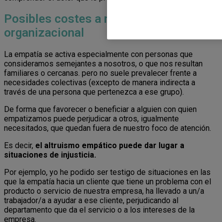
Posibles costes a nivel grupal y
organizacional
La empatía se activa especialmente con personas que
consideramos semejantes a nosotros, o que nos resultan
familiares o cercanas. pero no suele prevalecer frente a
necesidades colectivas (excepto de manera indirecta a
través de una persona que pertenezca a ese grupo).
De forma que favorecer o beneficiar a alguien con quien
empatizamos puede perjudicar a otros, igualmente
necesitados, que quedan fuera de nuestro foco de atención.
Es decir,
el altruismo empático puede dar lugar a
situaciones de injusticia.
Por ejemplo, yo he podido ser testigo de situaciones en las
que la empatía hacia un cliente que tiene un problema con el
producto o servicio de nuestra empresa, ha llevado a un/a
trabajador/a a ayudar a ese cliente, perjudicando al
departamento que da el servicio o a los intereses de la
empresa.