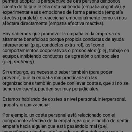
permite adoptar la perspectiva de otra persona dándonos
cuenta de lo que le ella está sintiendo (empatía cognitiva), y
experimentar esas emociones de forma parecida (empatía
afectiva paralela), o reaccionar emocionalmente como si nos
afectara directamente (empatía afectiva reactiva).
Hoy sabemos que promover la empatía en la empresa es
altamente beneficioso porque propicia conductas de ayuda
interpersonal (p.ej., conductas extra-rol), así como
comportamientos cooperativos o prosociales (p.ej., trabajo en
equipo), inhibiendo conductas de agresión o antisociales
(p.ej.,
mobbing
).
Sin embargo, es necesario saber también (para poder
prevenir), que la empatía mal practicada en las
organizaciones también puede conllevar costes, que si no se
tienen en cuenta, pueden ser muy perjudiciales.
Estamos hablando de costes a nivel personal, interpersonal,
grupal y organizacional.
Por ejemplo, un coste personal está relacionado con el
componente afectivo de la empatía, ya que el hecho de sentir
empatía hacia alguien que está pasándolo mal (p.ej.,
compañeros, clientes, etc.) puede resultar doloroso para la