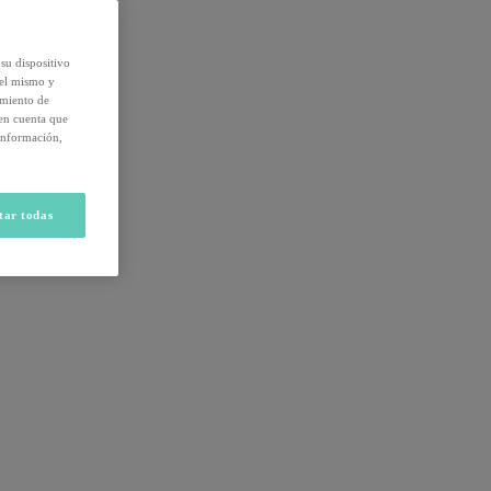
su dispositivo
del mismo y
amiento de
 en cuenta que
información,
tar todas