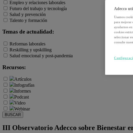
Empleo y relaciones laborales
Futuro del trabajo y tecnología
Adecco uti
Salud y prevención
Usamos cookie
Talento y formación
para mejorar 
ayudarnos en 
Temas de actualidad:
cookies estri
seleccionar e
consulte nuest
Reformas laborales
Reskilling y upskilling
Salud emocional y post-pandemia
Configuraci
Recursos:
Artículos
Infografías
Informes
Podcast
Video
Webinar
BUSCAR
III Observatorio Adecco sobre Bienestar em