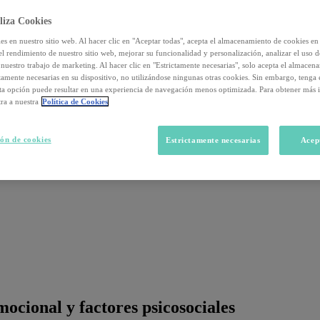
liza Cookies
s en nuestro sitio web. Al hacer clic en "Aceptar todas", acepta el almacenamiento de cookies en 
el rendimiento de nuestro sitio web, mejorar su funcionalidad y personalización, analizar el uso 
nuestro trabajo de marketing. Al hacer clic en "Estrictamente necesarias", solo acepta el almacen
ctamente necesarias en su dispositivo, no utilizándose ningunas otras cookies. Sin embargo, tenga
sta opción puede resultar en una experiencia de navegación menos optimizada. Para obtener más 
ra a nuestra
Política de Cookies
ón de cookies
Estrictamente necesarias
Acep
ocional y factores psicosociales