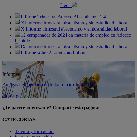
Leer
Informe Trimestral Adecco Absentismo · T4
XI Informe trimestral absentismo y siniestralidad laboral
X Informe trimestral absentismo y siniestralidad laboral
12 campanadas de 2024 en materia de empleo en Adecco
Institute
IX Informe trimestral absentismo y siniestralidad laboral
Informe sobre Absentismo Laboral
Informes
Análisis del mercado de trabajo: paro Julio 2026
Descargar
¿Te parece interesante? Compárte esta página:
CATEGORÍAS
Talento y formación
Salud y prevención