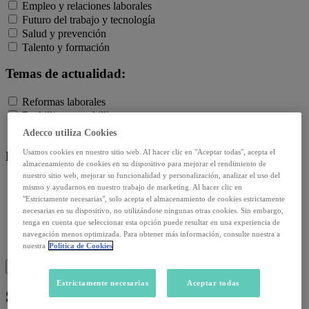
Empleo y relaciones laborales
Futuro del trabajo y tecnología
Salud y prevención
Talento y formación
Temas de actualidad:
Reformas laborales
Reskilling y upskilling
Salud emocional y post-pandemia
Adecco utiliza Cookies
Usamos cookies en nuestro sitio web. Al hacer clic en "Aceptar todas", acepta el
Recursos:
almacenamiento de cookies en su dispositivo para mejorar el rendimiento de
nuestro sitio web, mejorar su funcionalidad y personalización, analizar el uso del
Artículos
mismo y ayudarnos en nuestro trabajo de marketing. Al hacer clic en
Infografías
"Estrictamente necesarias", solo acepta el almacenamiento de cookies estrictamente
Informes
necesarias en su dispositivo, no utilizándose ningunas otras cookies. Sin embargo,
tenga en cuenta que seleccionar esta opción puede resultar en una experiencia de
Podcast
navegación menos optimizada. Para obtener más información, consulte nuestra a
Video
nuestra
Política de Cookies
Webinar
BUSCAR
Estrictamente necesarias
Aceptar todas
Sin categoría:
Ver todo