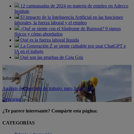
12 campanadas de 2024 en materia de empleo en Adecco
Institute
El impacto de la Inteligencia Artificial en las funciones
laborales, la fuerza laboral y el empleo
¿Qué se siente con el Síndrome de Burnout? 9 signos
físicos y cómo abordarlos
Qué es la fuerza laboral líquida
La Generación Z se siente culpable por usar ChatGPT e
IA en el trabajo
Qué son las pruebas de Caja Gris
Informes
Análisis del mercado de trabajo: paro Julio 2026
Descargar
¿Te parece interesante? Compárte esta página:
CATEGORÍAS