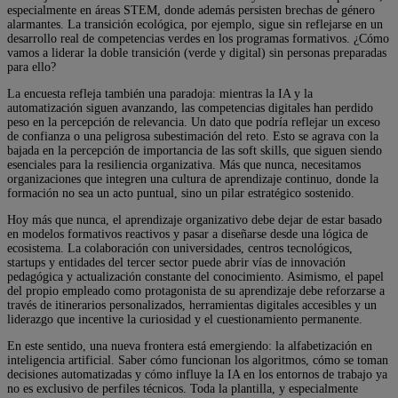
especialmente en áreas STEM, donde además persisten brechas de género
alarmantes. La transición ecológica, por ejemplo, sigue sin reflejarse en un
desarrollo real de competencias verdes en los programas formativos. ¿Cómo
vamos a liderar la doble transición (verde y digital) sin personas preparadas
para ello?
La encuesta refleja también una paradoja: mientras la IA y la
automatización siguen avanzando, las competencias digitales han perdido
peso en la percepción de relevancia. Un dato que podría reflejar un exceso
de confianza o una peligrosa subestimación del reto. Esto se agrava con la
bajada en la percepción de importancia de las soft skills, que siguen siendo
esenciales para la resiliencia organizativa. Más que nunca, necesitamos
organizaciones que integren una cultura de aprendizaje continuo, donde la
formación no sea un acto puntual, sino un pilar estratégico sostenido.
Hoy más que nunca, el aprendizaje organizativo debe dejar de estar basado
en modelos formativos reactivos y pasar a diseñarse desde una lógica de
ecosistema. La colaboración con universidades, centros tecnológicos,
startups y entidades del tercer sector puede abrir vías de innovación
pedagógica y actualización constante del conocimiento. Asimismo, el papel
del propio empleado como protagonista de su aprendizaje debe reforzarse a
través de itinerarios personalizados, herramientas digitales accesibles y un
liderazgo que incentive la curiosidad y el cuestionamiento permanente.
En este sentido, una nueva frontera está emergiendo: la alfabetización en
inteligencia artificial. Saber cómo funcionan los algoritmos, cómo se toman
decisiones automatizadas y cómo influye la IA en los entornos de trabajo ya
no es exclusivo de perfiles técnicos. Toda la plantilla, y especialmente