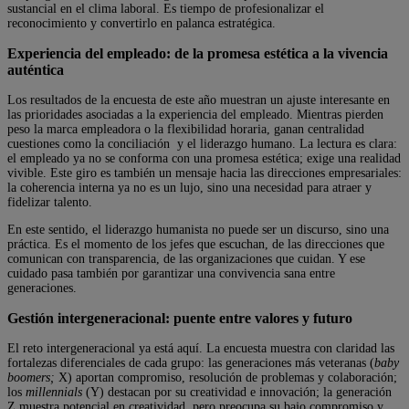
sustancial en el clima laboral. Es tiempo de profesionalizar el
reconocimiento y convertirlo en palanca estratégica.
Experiencia del empleado: de la promesa estética a la vivencia
auténtica
Los resultados de la encuesta de este año muestran un ajuste interesante en
las prioridades asociadas a la experiencia del empleado. Mientras pierden
peso la marca empleadora o la flexibilidad horaria, ganan centralidad
cuestiones como la conciliación y el liderazgo humano. La lectura es clara:
el empleado ya no se conforma con una promesa estética; exige una realidad
vivible. Este giro es también un mensaje hacia las direcciones empresariales:
la coherencia interna ya no es un lujo, sino una necesidad para atraer y
fidelizar talento.
En este sentido, el liderazgo humanista no puede ser un discurso, sino una
práctica. Es el momento de los jefes que escuchan, de las direcciones que
comunican con transparencia, de las organizaciones que cuidan. Y ese
cuidado pasa también por garantizar una convivencia sana entre
generaciones.
Gestión intergeneracional: puente entre valores y futuro
El reto intergeneracional ya está aquí. La encuesta muestra con claridad las
fortalezas diferenciales de cada grupo: las generaciones más veteranas (
baby
boomers;
X) aportan compromiso, resolución de problemas y colaboración;
los
millennials
(Y) destacan por su creatividad e innovación; la generación
Z muestra potencial en creatividad, pero preocupa su bajo compromiso y