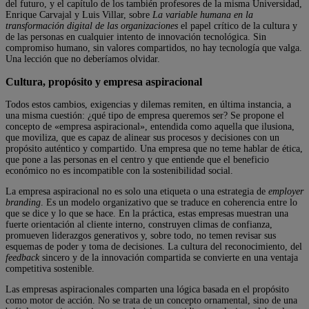
del futuro, y el capítulo de los también profesores de la misma Universidad,
Enrique Carvajal y Luis Villar, sobre
La variable humana en la
transformación digital de las organizaciones
el papel crítico de la cultura y
de las personas en cualquier intento de innovación tecnológica. Sin
compromiso humano, sin valores compartidos, no hay tecnología que valga.
Una lección que no deberíamos olvidar.
Cultura, propósito y empresa aspiracional
Todos estos cambios, exigencias y dilemas remiten, en última instancia, a
una misma cuestión: ¿qué tipo de empresa queremos ser? Se propone el
concepto de «empresa aspiracional», entendida como aquella que ilusiona,
que moviliza, que es capaz de alinear sus procesos y decisiones con un
propósito auténtico y compartido. Una empresa que no teme hablar de ética,
que pone a las personas en el centro y que entiende que el beneficio
económico no es incompatible con la sostenibilidad social.
La empresa aspiracional no es solo una etiqueta o una estrategia de
employer
branding
. Es un modelo organizativo que se traduce en coherencia entre lo
que se dice y lo que se hace. En la práctica, estas empresas muestran una
fuerte orientación al cliente interno, construyen climas de confianza,
promueven liderazgos generativos y, sobre todo, no temen revisar sus
esquemas de poder y toma de decisiones. La cultura del reconocimiento, del
feedback
sincero y de la innovación compartida se convierte en una ventaja
competitiva sostenible.
Las empresas aspiracionales comparten una lógica basada en el propósito
como motor de acción. No se trata de un concepto ornamental, sino de una