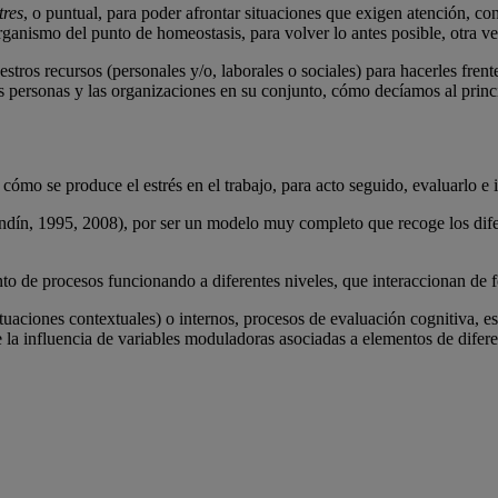
tres
, o puntual, para poder afrontar situaciones que exigen atención, con
anismo del punto de homeostasis, para volver lo antes posible, otra vez,
estros recursos (personales y/o, laborales o sociales) para hacerles fre
as personas y las organizaciones en su conjunto, cómo decíamos al princ
cómo se produce el estrés en el trabajo, para acto seguido, evaluarlo e i
ndín, 1995, 2008), por ser un modelo muy completo que recoge los difer
to de procesos funcionando a diferentes niveles, que interaccionan de 
tuaciones contextuales) o internos, procesos de evaluación cognitiva, e
e la influencia de variables moduladoras asociadas a elementos de difer