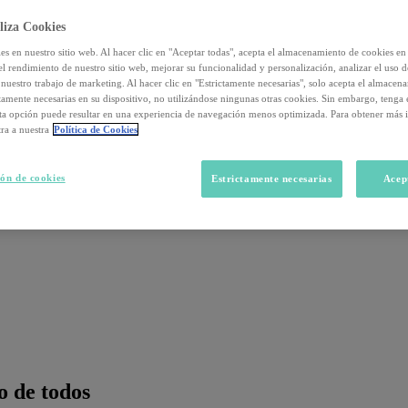
liza Cookies
s en nuestro sitio web. Al hacer clic en "Aceptar todas", acepta el almacenamiento de cookies en 
el rendimiento de nuestro sitio web, mejorar su funcionalidad y personalización, analizar el uso 
nuestro trabajo de marketing. Al hacer clic en "Estrictamente necesarias", solo acepta el almacen
ctamente necesarias en su dispositivo, no utilizándose ningunas otras cookies. Sin embargo, tenga
sta opción puede resultar en una experiencia de navegación menos optimizada. Para obtener más 
ra a nuestra
Política de Cookies
ón de cookies
Estrictamente necesarias
Acep
o de todos