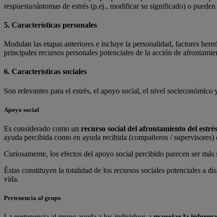
respuesta/síntomas de estrés (p.ej., modificar su significado) o pueden 
5. Características personales
Modulan las etapas anteriores e incluye la personalidad, factores hered
principales recursos personales potenciales de la acción de afrontamient
6. Características sociales
Son relevantes para el estrés, el apoyo social, el nivel socieconómico y
Apoyo social
Es considerado como un
recurso social del afrontamiento del estr
é
ayuda percibida como en ayuda recibida (compañeros / supervisores) 
Curiosamente, los efectos del apoyo social percibido parecen ser más s
Éstas constituyen la totalidad de los recursos sociales potenciales a di
vida.
Pertenencia al grupo
La pertenencia al grupo ayuda a los individuos a
manejar la informac