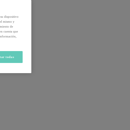
su dispositivo
del mismo y
amiento de
 en cuenta que
información,
tar todas