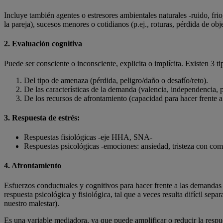
Incluye también agentes o estresores ambientales naturales -ruido, frio
la pareja), sucesos menores o cotidianos (p.ej., roturas, pérdida de objet
2. Evaluación cognitiva
Puede ser consciente o inconsciente, explicita o implícita. Existen 3 t
Del tipo de amenaza (pérdida, peligro/daño o desafío/reto).
De las características de la demanda (valencia, independencia, p
De los recursos de afrontamiento (capacidad para hacer frente a 
3. Respuesta de estrés:
Respuestas fisiológicas -eje HHA, SNA-
Respuestas psicológicas -emociones: ansiedad, tristeza con co
4. Afrontamiento
Esfuerzos conductuales y cognitivos para hacer frente a las demandas 
respuesta psicológica y fisiológica, tal que a veces resulta difícil se
nuestro malestar).
Es una variable mediadora, ya que puede amplificar o reducir la respues