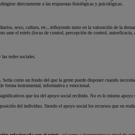
dirigirse directamente a las respuestas fisiológicas y psicológicas.
itarios, sexo, cultura, etc., influyendo tanto en la valoración de la de
o ante el estrés (locus de control, percepción de control, autoeficacia, a
 las redes sociales.
s
. Sería como un fondo del que la gente puede disponer cuando necesita h
de forma instrumental, informativa y emocional.
ignificativos que los del apoyo social recibido. No es lo mismo apoyo s
sposición del individuo. Siendo el apoyo social los recursos que en realid
ión relacionada con el estr
é
s
, así como a incrementar su nivel de auto