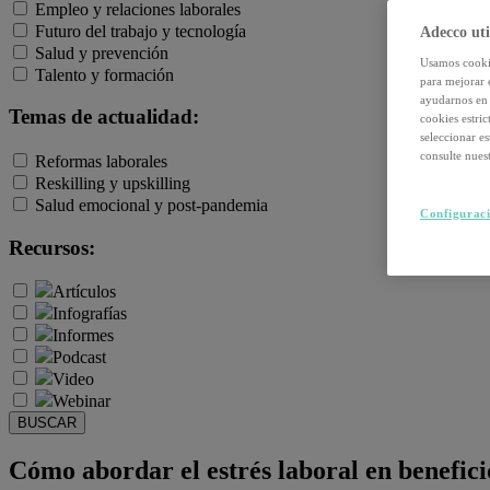
Empleo y relaciones laborales
Futuro del trabajo y tecnología
Adecco uti
Salud y prevención
Usamos cookie
Talento y formación
para mejorar 
ayudarnos en 
Temas de actualidad:
cookies estri
seleccionar e
consulte nuest
Reformas laborales
Reskilling y upskilling
Salud emocional y post-pandemia
Configuraci
Recursos:
Artículos
Infografías
Informes
Podcast
Video
Webinar
BUSCAR
Cómo abordar el estrés laboral en benefici