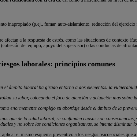
o inapropiado (p.ej., fumar, auto-aislamiento, reducción del ejercicio f
ectan a la respuesta de estrés, como las situaciones de contexto (facto
les (cohesión del equipo, apoyo del supervisor) o las conductas de afron
riesgos laborales: principios comunes
en el
á
mbito laboral ha girado entorno a dos elementos: la vulnerabilid
rollan su labor, colocando el foco de atención y actuació
n má
s sobre l
ta como enormemente complejo su abordaje desde el
á
mbito de la prevenc
anos que de la salud laboral, se confunden causas con consecuencias, s
uales y no sobre las condiciones organizativas, se intenta disminuir lo
r aplicar el mismo esquema preventivo a los riesgos psicosociales que a