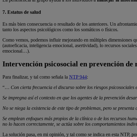
7. Estatus de salud
Es más bien consecuencia o resultado de los anteriores. Un afrontamient
tanto los aspectos psicológicos como los somáticos o físicos.
Como vemos, podemos influir mejorando en múltiples dimensiones que af
(autoeficacia, inteligencia emocional, asertividad), lo recursos socia
emocional…).
Intervención psicosocial en prevención de 
Para finalizar, y tal como señala la
NTP 944
:
“…
Con cierta frecuencia el discurso sobre los riesgos psicosociales 
Se impregna as
í
el contexto en que los agentes de la prevención desar
No se niega la existencia de este tipo de problemas, pero se presen
Se emplean enfoques m
á
s propios de la cl
í
nica o de los recursos hum
no lo hacen correctamente, se act
ú
a sobre los comportamientos individ
La solución pasa, en mi opinión, y tal como se indica en esta NTP, po