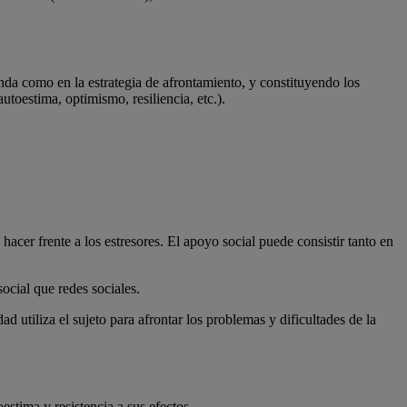
manda como en la estrategia de afrontamiento, y constituyendo los
utoestima, optimismo, resiliencia, etc.).
acer frente a los estresores. El apoyo social puede consistir tanto en
ocial que redes sociales.
ad utiliza el sujeto para afrontar los problemas y dificultades de la
estima y resistencia a sus efectos.