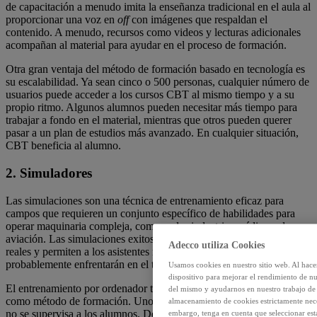
de capacitación a menudo imita la enseñanza tradicional en el aula al
proporcionar una voz en
off
con imágenes que respaldan el
contenido. A menudo, recursos como videos y lecturas adicionales
acompañan al material para ayudar en el proceso de formación.
Otra gran ventaja del método de formación basado en tecnología es
su escalabilidad. Ya sean cinco o 500 personas, cualquier número de
usuarios puede acceder a los cursos CBT al mismo tiempo y a su
propio ritmo. Algunos alumnos pueden necesitar más tiempo para
trabajar a fondo en el material, mientras que otros pueden querer
pasar a un plan de estudios más avanzado. En cualquier situación,
CBT beneficia al alumno.
2. Simuladores
Las simulaciones son una técnica de entrenamiento eficaz para
campos que requieren un conjunto específico de habilidades para
operar maquinaria compleja, como en las industrias médica o de
aviación. Las simulaciones exitosas reflejan situaciones laborales
Adecco utiliza Cookies
reales y permiten a los asistentes resolver problemas que
probablemente enfrentarán en el trabajo.
Usamos cookies en nuestro sitio web. Al hace
dispositivo para mejorar el rendimiento de nu
El entrenamiento por ordenador también viene con sus desafíos
del mismo y ayudarnos en nuestro trabajo de m
como método de formación. Uno reto importante es el hecho de que
almacenamiento de cookies estrictamente neces
no se supervisa a los alumnos. Debido a que los cursos de CBT no
embargo, tenga en cuenta que seleccionar es