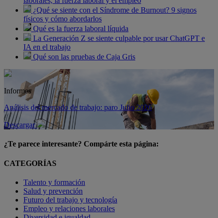
laborales, la fuerza laboral y el empleo
¿Qué se siente con el Síndrome de Burnout? 9 signos
físicos y cómo abordarlos
Qué es la fuerza laboral líquida
La Generación Z se siente culpable por usar ChatGPT e
IA en el trabajo
Qué son las pruebas de Caja Gris
Informes
Análisis del mercado de trabajo: paro Julio 2026
Descargar
¿Te parece interesante? Compárte esta página:
CATEGORÍAS
Talento y formación
Salud y prevención
Futuro del trabajo y tecnología
Empleo y relaciones laborales
Diversidad e igualdad