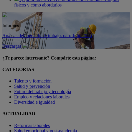
físicos y cómo abordarlos
Informes
Análisis del mercado de trabajo: paro Julio 2026
Descargar
¿Te parece interesante? Compárte esta página:
CATEGORÍAS
Talento y formación
Salud y prevención
Futuro del trabajo y tecnología
Empleo y relaciones laborales
Diversidad e igualdad
ACTUALIDAD
Reformas laborales
Salud emocional y post-pandemia