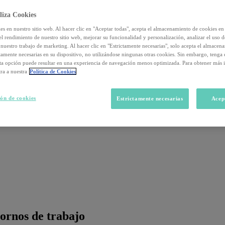
liza Cookies
s en nuestro sitio web. Al hacer clic en "Aceptar todas", acepta el almacenamiento de cookies en 
el rendimiento de nuestro sitio web, mejorar su funcionalidad y personalización, analizar el uso 
nuestro trabajo de marketing. Al hacer clic en "Estrictamente necesarias", solo acepta el almacen
ctamente necesarias en su dispositivo, no utilizándose ningunas otras cookies. Sin embargo, tenga
sta opción puede resultar en una experiencia de navegación menos optimizada. Para obtener más 
ra a nuestra
Política de Cookies
ón de cookies
Estrictamente necesarias
Acep
tornos de trabajo