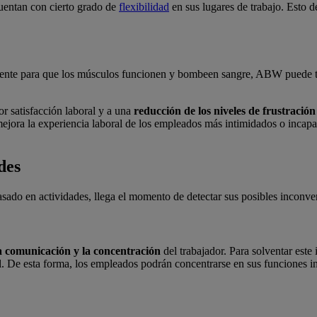
entan con cierto grado de
flexibilidad
en sus lugares de trabajo. Esto d
elente para que los músculos funcionen y bombeen sangre, ABW puede te
r satisfacción laboral y a una
reducción de los niveles de frustración
 mejora la experiencia laboral de los empleados más intimidados o incap
des
basado en actividades, llega el momento de detectar sus posibles inconv
la comunicación y la concentración
del trabajador. Para solventar este
. De esta forma, los empleados podrán concentrarse en sus funciones ind