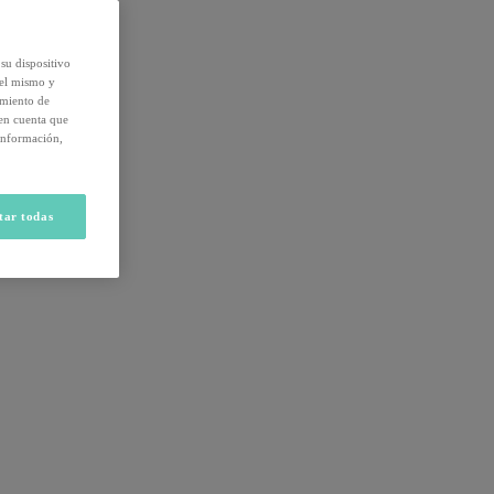
su dispositivo
del mismo y
amiento de
 en cuenta que
información,
tar todas