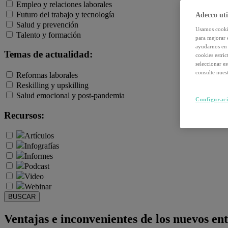
Empleo y relaciones laborales
Futuro del trabajo y tecnología
Adecco uti
Salud y prevención
Usamos cookie
Talento y formación
para mejorar 
ayudarnos en 
Temas de actualidad:
cookies estri
seleccionar e
consulte nuest
Reformas laborales
Reskilling y upskilling
Salud emocional y post-pandemia
Configuraci
Recursos:
Artículos
Infografías
Informes
Podcast
Video
Webinar
BUSCAR
Ventajas e inconvenientes de los nuevos en