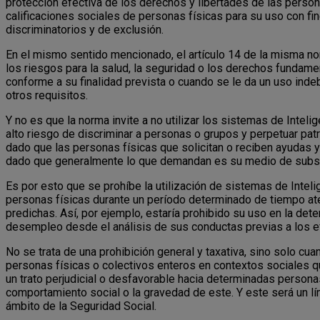
protección efectiva de los derechos y libertades de las person
calificaciones sociales de personas físicas para su uso con fi
discriminatorios y de exclusión.
En el mismo sentido mencionado, el artículo 14 de la misma nor
los riesgos para la salud, la seguridad o los derechos fundamen
conforme a su finalidad prevista o cuando se le da un uso inde
otros requisitos.
Y no es que la norma invite a no utilizar los sistemas de Intelig
alto riesgo de discriminar a personas o grupos y perpetuar pat
dado que las personas físicas que solicitan o reciben ayudas y
dado que generalmente lo que demandan es su medio de subsi
Es por esto que se prohíbe la utilización de sistemas de Intelige
personas físicas durante un período determinado de tiempo ate
predichas. Así, por ejemplo, estaría prohibido su uso en la de
desempleo desde el análisis de sus conductas previas a los e
No se trata de una prohibición general y taxativa, sino solo cu
personas físicas o colectivos enteros en contextos sociales q
un trato perjudicial o desfavorable hacia determinadas persona
comportamiento social o la gravedad de este. Y este será un lími
ámbito de la Seguridad Social.