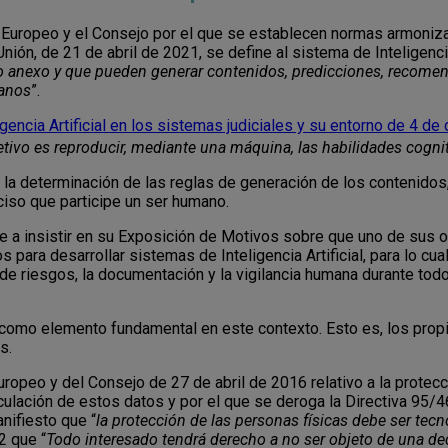
 Europeo y el Consejo por el que se establecen normas armoniza
Unión, de 21 de abril de 2021, se define al sistema de Inteligencia
do anexo y que pueden generar contenidos, predicciones, recome
manos
”.
igencia Artificial en los sistemas judiciales y su entorno de 4 d
jetivo es reproducir, mediante una máquina, las habilidades cogn
 la determinación de las reglas de generación de los contenido
eciso que participe un ser humano.
 a insistir en su Exposición de Motivos sobre que uno de sus obje
 para desarrollar sistemas de Inteligencia Artificial, para lo cu
 de riesgos, la documentación y la vigilancia humana durante todo
 como elemento fundamental en este contexto. Esto es, los pro
s.
ropeo y del Consejo de 27 de abril de 2016 relativo a la protecc
irculación de estos datos y por el que se deroga la Directiva 95
nifiesto que “
la protección de las personas físicas debe ser tec
2 que “
Todo interesado tendrá derecho a no ser objeto de una d