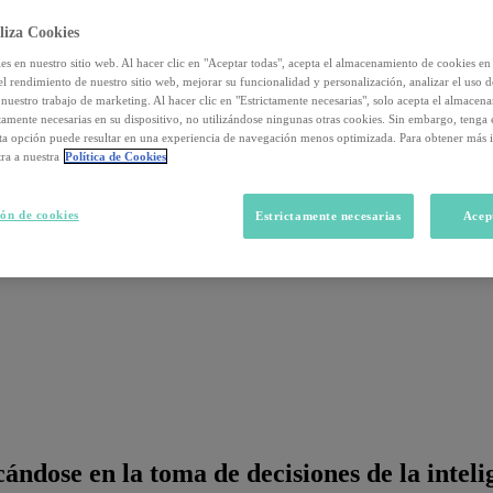
liza Cookies
s en nuestro sitio web. Al hacer clic en "Aceptar todas", acepta el almacenamiento de cookies en 
el rendimiento de nuestro sitio web, mejorar su funcionalidad y personalización, analizar el uso 
nuestro trabajo de marketing. Al hacer clic en "Estrictamente necesarias", solo acepta el almacen
ctamente necesarias en su dispositivo, no utilizándose ningunas otras cookies. Sin embargo, tenga
sta opción puede resultar en una experiencia de navegación menos optimizada. Para obtener más 
ra a nuestra
Política de Cookies
ón de cookies
Estrictamente necesarias
Acep
ndose en la toma de decisiones de la intelig