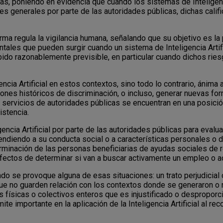
as, poniendo en evidencia que cuando los sistemas de Inteligenci
nes generales por parte de las autoridades públicas, dichas cali
ma regula la vigilancia humana, señalando que su objetivo es la
tales que pueden surgir cuando un sistema de Inteligencia Artific
bido razonablemente previsible, en particular cuando dichos ries
encia Artificial en estos contextos, sino todo lo contrario, ánima
rones históricos de discriminación, o incluso, generar nuevas fo
 servicios de autoridades públicas se encuentran en una posición
stencia.
ncia Artificial por parte de las autoridades públicas para evaluar 
ndiendo a su conducta social o a características personales o 
terminación de las personas beneficiarias de ayudas sociales de
fectos de determinar si van a buscar activamente un empleo o a
ando se provoque alguna de esas situaciones: un trato perjudicia
ue no guarden relación con los contextos donde se generaron o 
s físicas o colectivos enteros que es injustificado o despropor
te importante en la aplicación de la Inteligencia Artificial al r