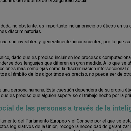
tuciones del sistema de la Seguridad Social.
duda, no obstante, es importante incluir principios éticos en su d
nes discriminatorias.
cas son invisibles y, generalmente, inconscientes, por lo que su
écnico, dado que es preciso incluir en los procesos computacion
tenderse dos lenguajes que difieren en gran medida. A lo que se 
ucciones más complejas como la discriminación interseccional o m
os al ámbito de los algoritmos es preciso, no puede ser de otr
de una persona humana. Esta cuestión dependerá de su propia éti
o que es preciso que alguien supervise el trabajo hecho por la pr
cial de las personas a través de la intelig
lamento del Parlamento Europeo y el Consejo por el que se es
ctos legislativos de la Unión, recoge la necesidad de garantizar 