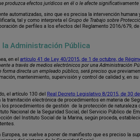
ue produzca efectos jurídicos en él o le afecte significativament
nte automatizadas, sino que es precisa la intervención humana y
carla, tal y como interpreta el
Grupo de Trabajo sobre Protecció
boración de perfiles a los efectos del Reglamento 2016/679, de
 la Administración Pública
nea, en el
artículo 41 de Ley 40/2015, de 1 de octubre, de Régim
mente a través de medios electrónicos por una Administración Pú
e forma directa un empleado público, será preciso que
previament
mación, mantenimiento, supervisión y control de calidad y, en su 
o, el artículo 130 del
Real Decreto Legislativo 8/2015, de 30 de
la la tramitación electrónica de procedimientos en materia de Se
 los procedimientos de gestión de la protección de naturaleza 
tituto Nacional de la Seguridad Social, del Servicio Público de Em
irección del Instituto Social de la Marina, según proceda, establ
tentes.
ión Europea, se vuelve a poner de manifiesto que es preciso la s