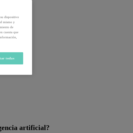
su dispositivo
del mismo y
amiento de
 en cuenta que
información,
tar todas
encia artificial?