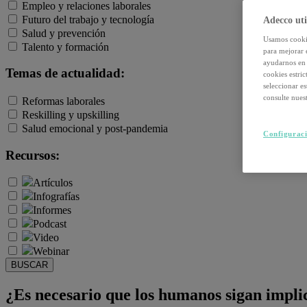
Empleo y relaciones laborales
Futuro del trabajo y tecnología
Adecco uti
Salud y prevención
Usamos cookie
Talento y formación
para mejorar 
ayudarnos en 
Temas de actualidad:
cookies estri
seleccionar e
consulte nuest
Reformas laborales
Reskilling y upskilling
Salud emocional y post-pandemia
Configuraci
Recursos:
Artículos
Infografías
Informes
Podcast
Video
Webinar
BUSCAR
¿Es necesario que los humanos sigan implicá