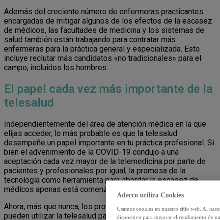
Además del creciente número de enfermeras practicantes
encargadas de mitigar algunos de los efectos de la escasez
de médicos, las facultades de medicina y los sistemas de
salud también están trabajando para contratar más
enfermeras para la práctica general y especializada. Esto
incluye reclutar más candidatos «no tradicionales» para el
campo, incluidos los hombres.
El papel cada vez más importante de la
telesalud
Independientemente del área de atención médica en la que
elijas acceder, lo más probable es que la telesalud
desempeñe un papel importante en tu práctica profesional. Si
bien el advenimiento de la COVID-19 condujo a una
aceptación cada vez mayor de la telemedicina por parte de
pacientes y profesionales por igual, la promesa de la
tecnología como herramienta para abordar la escasez de
médicos apenas está comenzando a hacerse realidad.
Adecco utiliza Cookies
Ahora, más que nunca, los proveedores de atención médica
Usamos cookies en nuestro sitio web. Al hace
pueden utilizar la telesalud para brindar una variedad de
dispositivo para mejorar el rendimiento de nu