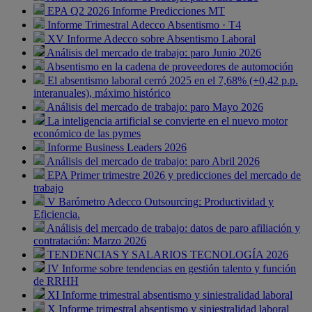
EPA Q2 2026 Informe Predicciones MT
Informe Trimestral Adecco Absentismo · T4
XV Informe Adecco sobre Absentismo Laboral
Análisis del mercado de trabajo: paro Junio 2026
Absentismo en la cadena de proveedores de automoción
El absentismo laboral cerró 2025 en el 7,68% (+0,42 p.p.
interanuales), máximo histórico
Análisis del mercado de trabajo: paro Mayo 2026
La inteligencia artificial se convierte en el nuevo motor
económico de las pymes
Informe Business Leaders 2026
Análisis del mercado de trabajo: paro Abril 2026
EPA Primer trimestre 2026 y predicciones del mercado de
trabajo
V Barómetro Adecco Outsourcing: Productividad y
Eficiencia.
Análisis del mercado de trabajo: datos de paro afiliación y
contratación: Marzo 2026
TENDENCIAS Y SALARIOS TECNOLOGÍA 2026
IV Informe sobre tendencias en gestión talento y función
de RRHH
XI Informe trimestral absentismo y siniestralidad laboral
X Informe trimestral absentismo y siniestralidad laboral