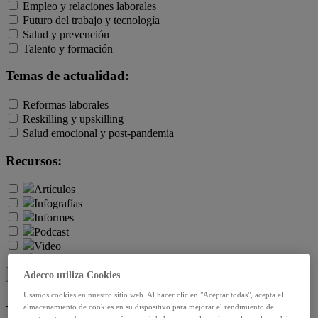
Empleo y relaciones laborales
Futuro del trabajo y tecnología
Salud y prevención
Talento y formación
Temas de actualidad:
Reformas laborales
Reskilling y upskilling
Salud emocional y post-pandemia
Recursos:
Artículos
Infografías
Informes
Podcast
Video
Webinar
BUSCAR
Adecco utiliza Cookies
Usamos cookies en nuestro sitio web. Al hacer clic en "Aceptar todas", acepta el
-Informe destacado-:
Ver todo
almacenamiento de cookies en su dispositivo para mejorar el rendimiento de