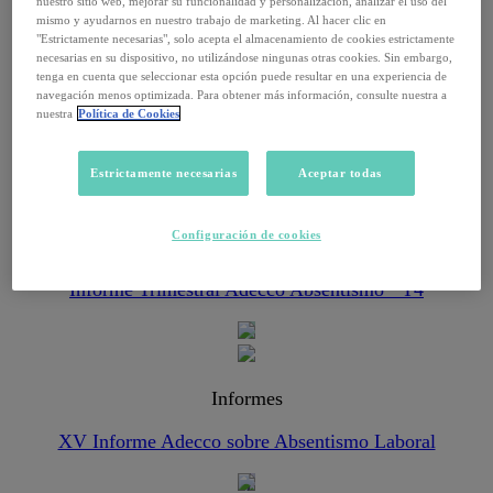
nuestro sitio web, mejorar su funcionalidad y personalización, analizar el uso del
mismo y ayudarnos en nuestro trabajo de marketing. Al hacer clic en
"Estrictamente necesarias", solo acepta el almacenamiento de cookies estrictamente
necesarias en su dispositivo, no utilizándose ningunas otras cookies. Sin embargo,
tenga en cuenta que seleccionar esta opción puede resultar en una experiencia de
Informes
navegación menos optimizada. Para obtener más información, consulte nuestra a
nuestra
Política de Cookies
EPA Q2 2026 Informe Predicciones MT
Estrictamente necesarias
Aceptar todas
Configuración de cookies
Informes
Informe Trimestral Adecco Absentismo · T4
Informes
XV Informe Adecco sobre Absentismo Laboral