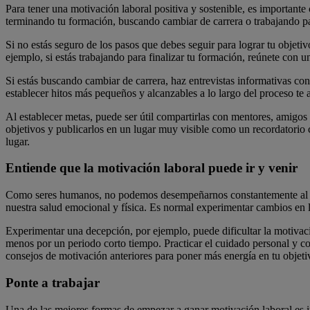
Para tener una motivación laboral positiva y sostenible, es important
terminando tu formación, buscando cambiar de carrera o trabajando para
Si no estás seguro de los pasos que debes seguir para lograr tu objetiv
ejemplo, si estás trabajando para finalizar tu formación, reúnete con un
Si estás buscando cambiar de carrera, haz entrevistas informativas co
establecer hitos más pequeños y alcanzables a lo largo del proceso te
Al establecer metas, puede ser útil compartirlas con mentores, amigos
objetivos y publicarlos en un lugar muy visible como un recordatorio 
lugar.
Entiende que la motivación laboral puede ir y venir
Como seres humanos, no podemos desempeñarnos constantemente al
nuestra salud emocional y física. Es normal experimentar cambios en 
Experimentar una decepción, por ejemplo, puede dificultar la motivació
menos por un periodo corto tiempo. Practicar el cuidado personal y co
consejos de motivación anteriores para poner más energía en tu objeti
Ponte a trabajar
Una de las mejores formas de empezar a ganar motivación laboral es inv