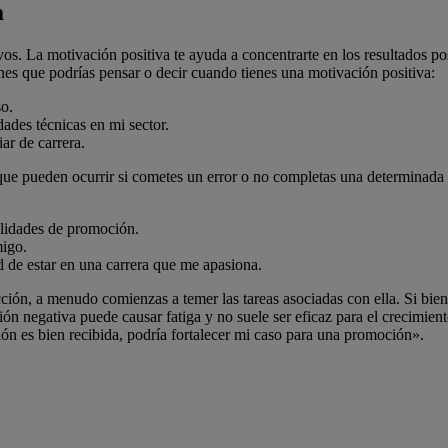
a
os. La motivación positiva te ayuda a concentrarte en los resultados pos
es que podrías pensar o decir cuando tienes una motivación positiva:
so.
dades técnicas en mi sector.
ar de carrera.
s que pueden ocurrir si cometes un error o no completas una determinada
bilidades de promoción.
migo.
d de estar en una carrera que me apasiona.
ión, a menudo comienzas a temer las tareas asociadas con ella. Si bien
ión negativa puede causar fatiga y no suele ser eficaz para el crecimien
ión es bien recibida, podría fortalecer mi caso para una promoción».