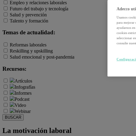
Empleo y relaciones laborales
Futuro del trabajo y tecnología
Adecco uti
Salud y prevención
Usamos cookie
Talento y formación
para mejorar 
ayudarnos en 
Temas de actualidad:
cookies estri
seleccionar e
consulte nuest
Reformas laborales
Reskilling y upskilling
Salud emocional y post-pandemia
Configuraci
Recursos:
Artículos
Infografías
Informes
Podcast
Video
Webinar
BUSCAR
La motivación laboral