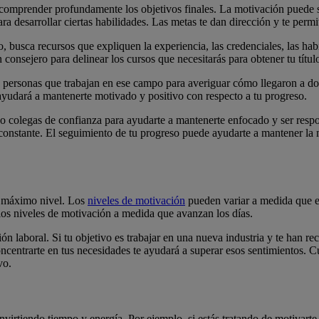
e comprender profundamente los objetivos finales. La motivación puede se
 desarrollar ciertas habilidades. Las metas te dan dirección y te permit
o, busca recursos que expliquen la experiencia, las credenciales, las hab
 consejero para delinear los cursos que necesitarás para obtener tu títul
n personas que trabajan en ese campo para averiguar cómo llegaron a do
 ayudará a mantenerte motivado y positivo con respecto a tu progreso.
 o colegas de confianza para ayudarte a mantenerte enfocado y ser resp
constante. El seguimiento de tu progreso puede ayudarte a mantener la m
 máximo nivel. Los
niveles de motivación
pueden variar a medida que e
los niveles de motivación a medida que avanzan los días.
n laboral. Si tu objetivo es trabajar en una nueva industria y te han re
ncentrarte en tus necesidades te ayudará a superar esos sentimientos. 
vo.
irtiendo tiempo y energía. Por ejemplo, si estás tratando de motivarte pa