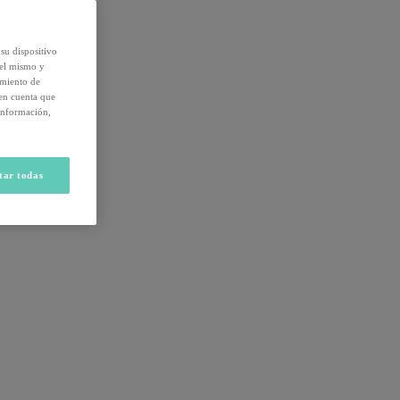
su dispositivo
del mismo y
amiento de
 en cuenta que
información,
tar todas