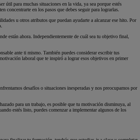
r útil para muchas situaciones en la vida, ya sea porque estés
en concentrarte en los pasos que debes seguir para lograrlas.
ilidades u otros atributos que puedan ayudarte a alcanzar ese hito. Por
o.
nde están ahora. Independientemente de cuál sea tu objetivo final,
onsable ante ti mismo. También puedes considerar escribir tus
otivación laboral que te inspiró a lograr esos objetivos en primer
nfrentamos desafíos o situaciones inesperadas y nos preocupamos por
chazado para un trabajo, es posible que tu motivación disminuya, al
Cuando estés listo, puedes comenzar a implementar algunos de los
ra finalizar tu formación, tendrás que estudiar, ir a clase y completar