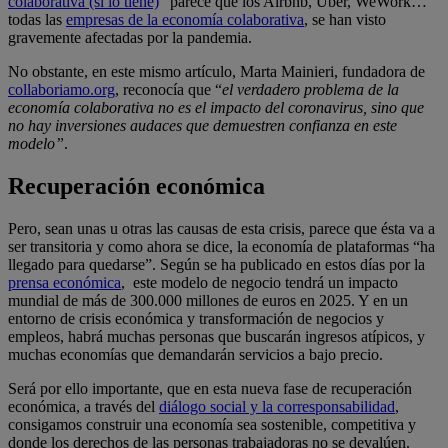
colaborativa (si lo tiene)
” parece que los Airbnb, Uber, WeWork…
todas las
empresas de la economía colaborativa
, se han visto
gravemente afectadas por la pandemia.
No obstante, en este mismo artículo, Marta Mainieri, fundadora de
collaboriamo.org
, reconocía que “
el verdadero problema de la
economía colaborativa no es el impacto del coronavirus, sino que
no hay inversiones audaces que demuestren confianza en este
modelo”
.
Recuperación económica
Pero, sean unas u otras las causas de esta crisis, parece que ésta va a
ser transitoria y como ahora se dice, la economía de plataformas “ha
llegado para quedarse”. Según se ha publicado en estos días por la
prensa económica
, este modelo de negocio tendrá un impacto
mundial de más de 300.000 millones de euros en 2025. Y en un
entorno de crisis económica y transformación de negocios y
empleos, habrá muchas personas que buscarán ingresos atípicos, y
muchas economías que demandarán servicios a bajo precio.
Será por ello importante, que en esta nueva fase de recuperación
económica, a través del
diálogo social y la corresponsabilidad
,
consigamos construir una economía sea sostenible, competitiva y
donde los derechos de las personas trabajadoras no se devalúen.