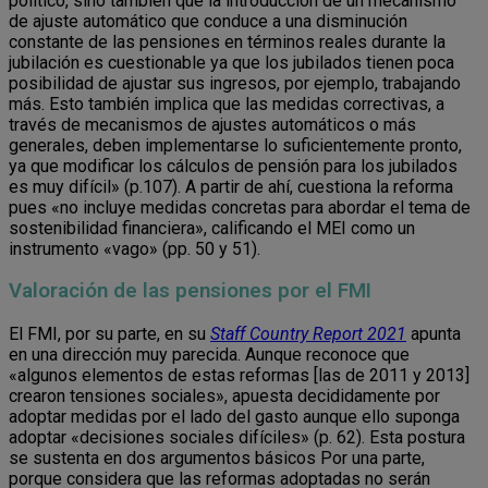
político, sino también que la introducción de un mecanismo
de ajuste automático que conduce a una disminución
constante de las pensiones en términos reales durante la
jubilación es cuestionable ya que los jubilados tienen poca
posibilidad de ajustar sus ingresos, por ejemplo, trabajando
más. Esto también implica que las medidas correctivas, a
través de mecanismos de ajustes automáticos o más
generales, deben implementarse lo suficientemente pronto,
ya que modificar los cálculos de pensión para los jubilados
es muy difícil» (p.107). A partir de ahí, cuestiona la reforma
pues «no incluye medidas concretas para abordar el tema de
sostenibilidad financiera», calificando el MEI como un
instrumento «vago» (pp. 50 y 51).
Valoración de las pensiones por el FMI
El FMI, por su parte, en su
Staff Country Report 2021
apunta
en una dirección muy parecida. Aunque reconoce que
«algunos elementos de estas reformas [las de 2011 y 2013]
crearon tensiones sociales», apuesta decididamente por
adoptar medidas por el lado del gasto aunque ello suponga
adoptar «decisiones sociales difíciles» (p. 62). Esta postura
se sustenta en dos argumentos básicos Por una parte,
porque considera que las reformas adoptadas no serán