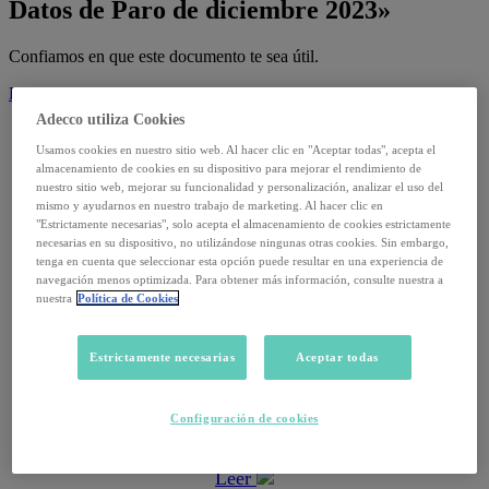
Datos de Paro de diciembre 2023»
Confiamos en que este documento te sea útil.
Descargar
Adecco utiliza Cookies
Usamos cookies en nuestro sitio web. Al hacer clic en "Aceptar todas", acepta el
Informes
almacenamiento de cookies en su dispositivo para mejorar el rendimiento de
nuestro sitio web, mejorar su funcionalidad y personalización, analizar el uso del
14 julio, 2026
mismo y ayudarnos en nuestro trabajo de marketing. Al hacer clic en
"Estrictamente necesarias", solo acepta el almacenamiento de cookies estrictamente
Informe Trimestral Adecco Absentismo · T4
necesarias en su dispositivo, no utilizándose ningunas otras cookies. Sin embargo,
tenga en cuenta que seleccionar esta opción puede resultar en una experiencia de
navegación menos optimizada. Para obtener más información, consulte nuestra a
Leer
nuestra
Política de Cookies
Informes
Estrictamente necesarias
Aceptar todas
2 septiembre, 2025
Configuración de cookies
Datos de paro de agosto 2025
Leer