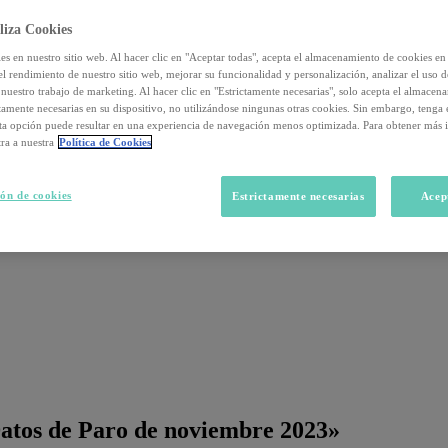
liza Cookies
s en nuestro sitio web. Al hacer clic en "Aceptar todas", acepta el almacenamiento de cookies en 
el rendimiento de nuestro sitio web, mejorar su funcionalidad y personalización, analizar el uso 
nuestro trabajo de marketing. Al hacer clic en "Estrictamente necesarias", solo acepta el almacen
ctamente necesarias en su dispositivo, no utilizándose ningunas otras cookies. Sin embargo, tenga
sta opción puede resultar en una experiencia de navegación menos optimizada. Para obtener más 
ra a nuestra
Política de Cookies
ón de cookies
Estrictamente necesarias
Acep
 Datos de Paro de noviembre 2023»