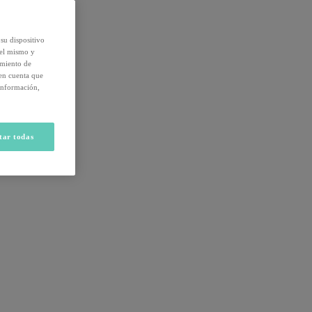
su dispositivo
del mismo y
amiento de
 en cuenta que
información,
tar todas