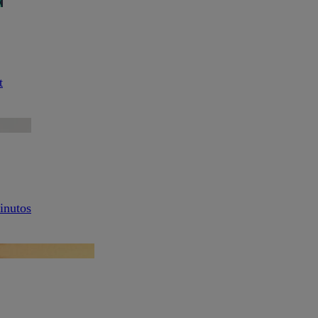
t
inutos