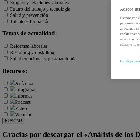
Empleo y relaciones laborales
Futuro del trabajo y tecnología
Adecco uti
Salud y prevención
Usamos cookie
Talento y formación
para mejorar 
ayudarnos en 
Temas de actualidad:
cookies estri
seleccionar e
consulte nuest
Reformas laborales
Reskilling y upskilling
Salud emocional y post-pandemia
Configuraci
Recursos:
Artículos
Infografías
Informes
Podcast
Video
Webinar
BUSCAR
Gracias por descargar el «Análisis de los