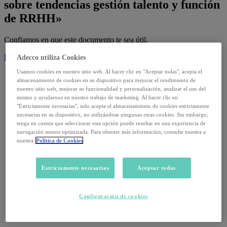
sobre tendencias gestión talento y función
de RRHH»
Confiamos en que este documento te sea útil.
Descargar
Adecco utiliza Cookies
Usamos cookies en nuestro sitio web. Al hacer clic en "Aceptar todas", acepta el
almacenamiento de cookies en su dispositivo para mejorar el rendimiento de
Informes
nuestro sitio web, mejorar su funcionalidad y personalización, analizar el uso del
mismo y ayudarnos en nuestro trabajo de marketing. Al hacer clic en
14 julio, 2026
"Estrictamente necesarias", solo acepta el almacenamiento de cookies estrictamente
necesarias en su dispositivo, no utilizándose ningunas otras cookies. Sin embargo,
tenga en cuenta que seleccionar esta opción puede resultar en una experiencia de
Informe Trimestral Adecco Absentismo · T4
navegación menos optimizada. Para obtener más información, consulte nuestra a
nuestra
Política de Cookies
Leer
Estrictamente necesarias
Aceptar todas
Informes
2 septiembre, 2025
Configuración de cookies
Datos de paro de agosto 2025