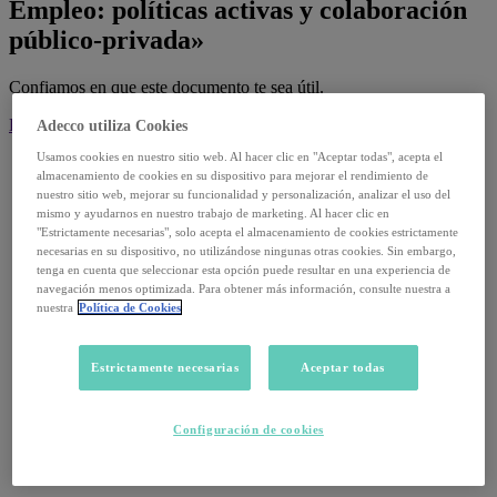
Empleo: políticas activas y colaboración
público-privada»
Confiamos en que este documento te sea útil.
Descargar
Adecco utiliza Cookies
Usamos cookies en nuestro sitio web. Al hacer clic en "Aceptar todas", acepta el
almacenamiento de cookies en su dispositivo para mejorar el rendimiento de
Informes
nuestro sitio web, mejorar su funcionalidad y personalización, analizar el uso del
mismo y ayudarnos en nuestro trabajo de marketing. Al hacer clic en
14 julio, 2026
"Estrictamente necesarias", solo acepta el almacenamiento de cookies estrictamente
necesarias en su dispositivo, no utilizándose ningunas otras cookies. Sin embargo,
tenga en cuenta que seleccionar esta opción puede resultar en una experiencia de
Informe Trimestral Adecco Absentismo · T4
navegación menos optimizada. Para obtener más información, consulte nuestra a
nuestra
Política de Cookies
Leer
Estrictamente necesarias
Aceptar todas
Informes
2 septiembre, 2025
Configuración de cookies
Datos de paro de agosto 2025