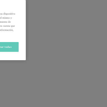
su dispositivo
del mismo y
amiento de
 en cuenta que
información,
tar todas