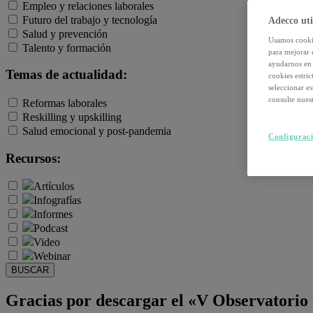
Empleo y relaciones laborales
Futuro del trabajo y tecnología
Adecco uti
Salud y prevención
Usamos cookie
Talento y formación
para mejorar 
ayudarnos en 
Temas de actualidad:
cookies estri
seleccionar e
consulte nuest
Reformas laborales
Reskilling y upskilling
Salud emocional y post-pandemia
Configuraci
Recursos:
Artículos
Infografías
Informes
Podcast
Video
Webinar
BUSCAR
Gracias por descargar el «V Observatorio