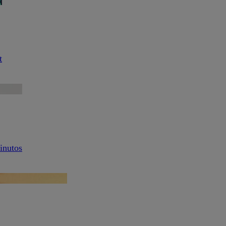
t
inutos