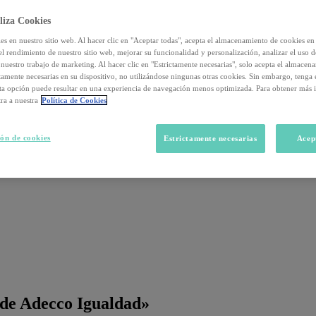
liza Cookies
s en nuestro sitio web. Al hacer clic en "Aceptar todas", acepta el almacenamiento de cookies en 
el rendimiento de nuestro sitio web, mejorar su funcionalidad y personalización, analizar el uso 
nuestro trabajo de marketing. Al hacer clic en "Estrictamente necesarias", solo acepta el almacen
ctamente necesarias en su dispositivo, no utilizándose ningunas otras cookies. Sin embargo, tenga
sta opción puede resultar en una experiencia de navegación menos optimizada. Para obtener más 
ra a nuestra
Política de Cookies
ón de cookies
Estrictamente necesarias
Acep
 de Adecco Igualdad»