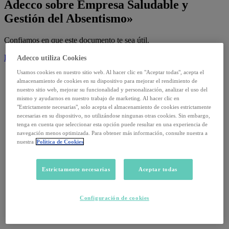
Adecco sobre Empresa Saludable y
Gestión del Absentismo»
Confiamos en que este documento te sea útil.
Descargar
Adecco utiliza Cookies
Usamos cookies en nuestro sitio web. Al hacer clic en "Aceptar todas", acepta el
almacenamiento de cookies en su dispositivo para mejorar el rendimiento de
Informes
nuestro sitio web, mejorar su funcionalidad y personalización, analizar el uso del
mismo y ayudarnos en nuestro trabajo de marketing. Al hacer clic en
14 julio, 2026
"Estrictamente necesarias", solo acepta el almacenamiento de cookies estrictamente
necesarias en su dispositivo, no utilizándose ningunas otras cookies. Sin embargo,
tenga en cuenta que seleccionar esta opción puede resultar en una experiencia de
Informe Trimestral Adecco Absentismo · T4
navegación menos optimizada. Para obtener más información, consulte nuestra a
nuestra
Política de Cookies
Leer
Estrictamente necesarias
Aceptar todas
Informes
2 septiembre, 2025
Configuración de cookies
Datos de paro de agosto 2025