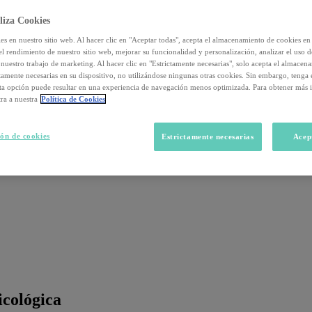
liza Cookies
s en nuestro sitio web. Al hacer clic en "Aceptar todas", acepta el almacenamiento de cookies en 
el rendimiento de nuestro sitio web, mejorar su funcionalidad y personalización, analizar el uso 
nuestro trabajo de marketing. Al hacer clic en "Estrictamente necesarias", solo acepta el almacen
ctamente necesarias en su dispositivo, no utilizándose ningunas otras cookies. Sin embargo, tenga
sta opción puede resultar en una experiencia de navegación menos optimizada. Para obtener más 
ra a nuestra
Política de Cookies
ón de cookies
Estrictamente necesarias
Acep
icológica