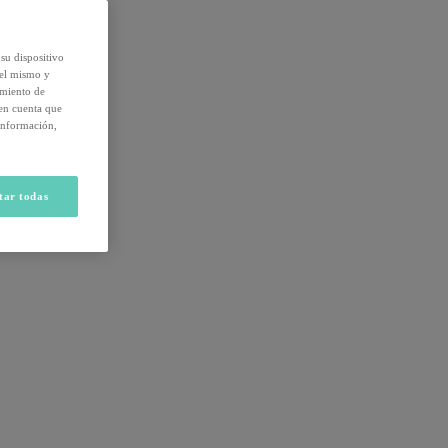
su dispositivo
del mismo y
amiento de
 en cuenta que
información,
tar todas