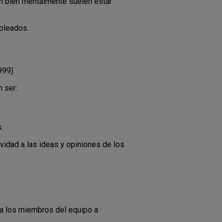
en bien mentalmente suelen estar
mpleados.
99).
 ser:
.
idad a las ideas y opiniones de los
 a los miembros del equipo a