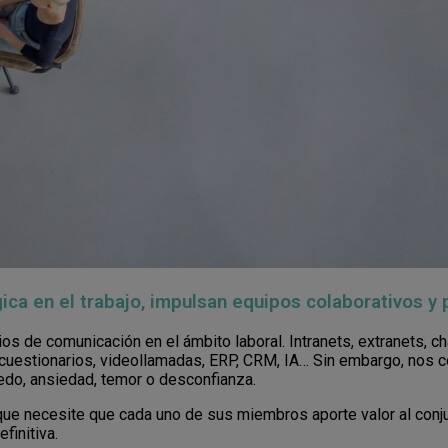
ca en el trabajo, impulsan equipos colaborativos y 
de comunicación en el ámbito laboral. Intranets, extranets, cha
, cuestionarios, videollamadas, ERP, CRM, IA… Sin embargo, no
iedo, ansiedad, temor o desconfianza.
que necesite que cada uno de sus miembros aporte valor al conjun
efinitiva.