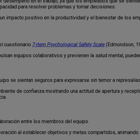
jor desempeño en el trabajo, ya que los empleados que se sient
pacidad para resolver problemas y tomar decisiones.
r un impacto positivo en la productividad y el bienestar de los e
el cuestionario
7-item Psychological Safety Scale
(Edmondson, 19
ulsan equipos colaborativos y previenen la salud mental, pueden
ipo se sientan seguros para expresarse sin temor a represalias
ente de confianza mostrando una actitud de apertura y receptiv
ia.
aboración entre los miembros del equipo.
oración al establecer objetivos y metas compartidos, animando