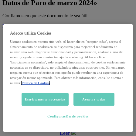
Datos de Paro de marzo 2024»
Confiamos en que este documento te sea útil.
Descargar
Adecco utiliza Cookies
Usamos cookies en nuestro sitio web. Al hacer clic en "Aceptar todas", acepta el
Informes
almacenamiento de cookies en su dispositivo para mejorar el rendimiento de
nuestro sitio web, mejorar su funcionalidad y personalización, analizar el uso del
14 julio, 2026
mismo y ayudarnos en nuestro trabajo de marketing. Al hacer clic en
"Estrictamente necesarias", solo acepta el almacenamiento de cookies estrictamente
Informe Trimestral Adecco Absentismo · T4
necesarias en su dispositivo, no utilizándose ningunas otras cookies. Sin embargo,
tenga en cuenta que seleccionar esta opción puede resultar en una experiencia de
navegación menos optimizada. Para obtener más información, consulte nuestra a
Leer
nuestra
Política de Cookies
Informes
Estrictamente necesarias
Aceptar todas
2 septiembre, 2025
Configuración de cookies
Datos de paro de agosto 2025
Leer