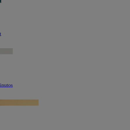
t
inutos