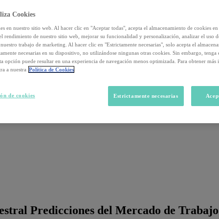
liza Cookies
s en nuestro sitio web. Al hacer clic en "Aceptar todas", acepta el almacenamiento de cookies en 
el rendimiento de nuestro sitio web, mejorar su funcionalidad y personalización, analizar el uso 
nuestro trabajo de marketing. Al hacer clic en "Estrictamente necesarias", solo acepta el almacen
ctamente necesarias en su dispositivo, no utilizándose ningunas otras cookies. Sin embargo, tenga
sta opción puede resultar en una experiencia de navegación menos optimizada. Para obtener más 
ra a nuestra
Política de Cookies
ón de cookies
Estrictamente necesarias
Acep
estral Predicciones del Mercado de Trabaj