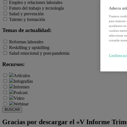
Empleo y relaciones laborales
Futuro del trabajo y tecnología
Adecco uti
Salud y prevención
Usamos cookie
Talento y formación
para mejorar 
ayudarnos en 
Temas de actualidad:
cookies estri
seleccionar e
consulte nuest
Reformas laborales
Reskilling y upskilling
Salud emocional y post-pandemia
Configuraci
Recursos:
Artículos
Infografías
Informes
Podcast
Video
Webinar
BUSCAR
Gracias por descargar el «V Informe Trim