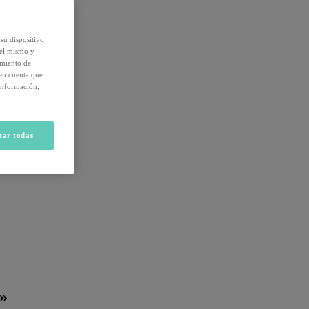
su dispositivo
del mismo y
amiento de
 en cuenta que
información,
tar todas
o»