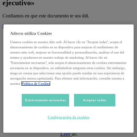
ejecutivo»
Confiamos en que este documento te sea útil.
Descargar
Adecco utiliza Cookies
Usamos cookies en nuestro sitio web. Al hacer clic en "Aceptar todas", acepta el
Informes
almacenamiento de cookies en su dispositivo para mejorar el rendimiento de
nuestro sitio web, mejorar su funcionalidad y personalización, analizar el uso del
14 julio, 2026
mismo y ayudarnos en nuestro trabajo de marketing. Al hacer clic en
"Estrictamente necesarias", solo acepta el almacenamiento de cookies estrictamente
Informe Trimestral Adecco Absentismo · T4
necesarias en su dispositivo, no utilizándose ningunas otras cookies. Sin embargo,
tenga en cuenta que seleccionar esta opción puede resultar en una experiencia de
navegación menos optimizada. Para obtener más información, consulte nuestra a
Leer
nuestra
Política de Cookies
Informes
Estrictamente necesarias
Aceptar todas
2 septiembre, 2025
Configuración de cookies
Datos de paro de agosto 2025
Leer