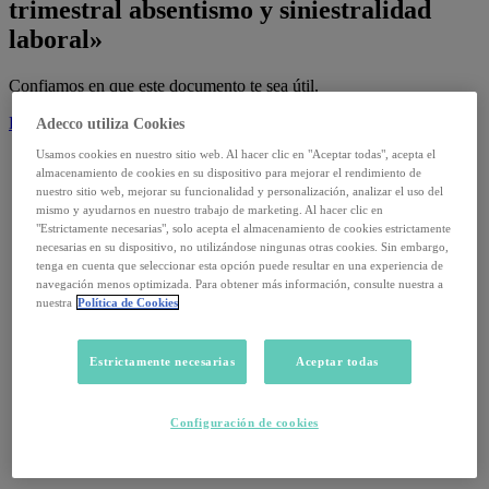
trimestral absentismo y siniestralidad
laboral»
Confiamos en que este documento te sea útil.
Descargar
Adecco utiliza Cookies
Usamos cookies en nuestro sitio web. Al hacer clic en "Aceptar todas", acepta el
almacenamiento de cookies en su dispositivo para mejorar el rendimiento de
Informes
nuestro sitio web, mejorar su funcionalidad y personalización, analizar el uso del
mismo y ayudarnos en nuestro trabajo de marketing. Al hacer clic en
14 julio, 2026
"Estrictamente necesarias", solo acepta el almacenamiento de cookies estrictamente
necesarias en su dispositivo, no utilizándose ningunas otras cookies. Sin embargo,
tenga en cuenta que seleccionar esta opción puede resultar en una experiencia de
Informe Trimestral Adecco Absentismo · T4
navegación menos optimizada. Para obtener más información, consulte nuestra a
nuestra
Política de Cookies
Leer
Estrictamente necesarias
Aceptar todas
Informes
2 septiembre, 2025
Configuración de cookies
Datos de paro de agosto 2025