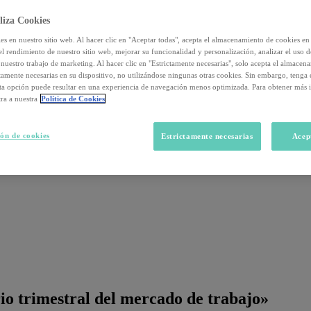
liza Cookies
s en nuestro sitio web. Al hacer clic en "Aceptar todas", acepta el almacenamiento de cookies en 
el rendimiento de nuestro sitio web, mejorar su funcionalidad y personalización, analizar el uso 
nuestro trabajo de marketing. Al hacer clic en "Estrictamente necesarias", solo acepta el almacen
ctamente necesarias en su dispositivo, no utilizándose ningunas otras cookies. Sin embargo, tenga
sta opción puede resultar en una experiencia de navegación menos optimizada. Para obtener más 
ra a nuestra
Política de Cookies
ón de cookies
Estrictamente necesarias
Acep
io trimestral del mercado de trabajo»