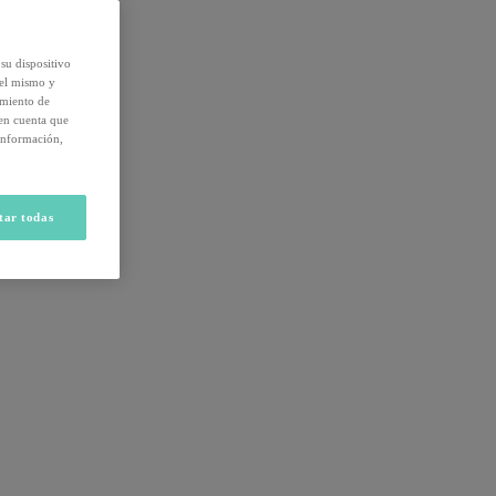
su dispositivo
del mismo y
amiento de
 en cuenta que
información,
tar todas