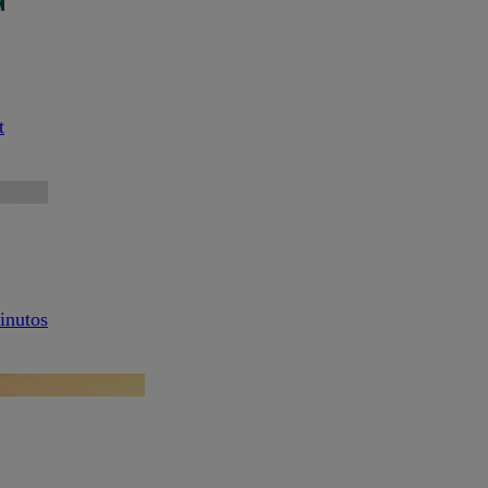
t
inutos