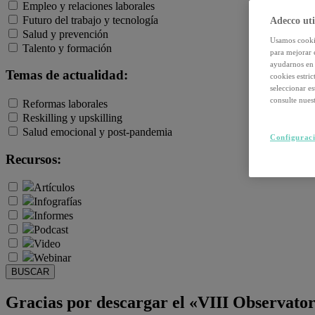
Empleo y relaciones laborales
Futuro del trabajo y tecnología
Adecco uti
Salud y prevención
Usamos cookie
Talento y formación
para mejorar 
ayudarnos en 
Temas de actualidad:
cookies estri
seleccionar e
consulte nuest
Reformas laborales
Reskilling y upskilling
Salud emocional y post-pandemia
Configuraci
Recursos:
Artículos
Infografías
Informes
Podcast
Video
Webinar
BUSCAR
Gracias por descargar el «VIII Observator