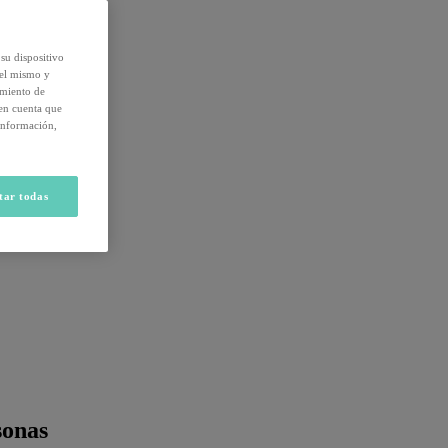
su dispositivo
del mismo y
amiento de
 en cuenta que
información,
tar todas
sonas