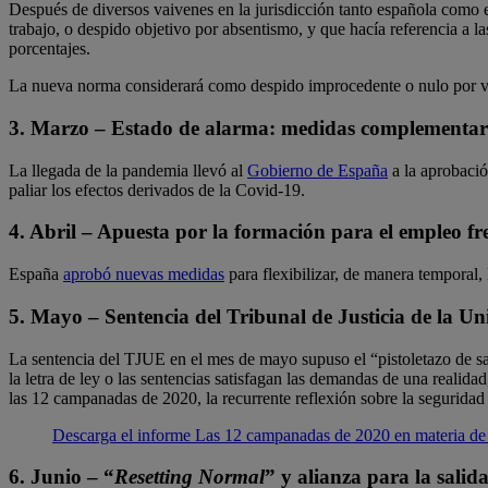
Después de diversos vaivenes en la jurisdicción tanto española como 
trabajo, o despido objetivo por absentismo, y que hacía referencia a la
porcentajes.
La nueva norma considerará como despido improcedente o nulo por vul
3. Marzo – Estado de alarma: medidas complementaria
La llegada de la pandemia llevó al
Gobierno de España
a la aprobació
paliar los efectos derivados de la Covid-19.
4. Abril – Apuesta por la formación para el empleo fren
España
aprobó nuevas medidas
para flexibilizar, de manera temporal, 
5. Mayo – Sentencia del Tribunal de Justicia de la 
La sentencia del TJUE en el mes de mayo supuso el “pistoletazo de sal
la letra de ley o las sentencias satisfagan las demandas de una reali
las 12 campanadas de 2020, la recurrente reflexión sobre la seguridad
Descarga el informe Las 12 campanadas de 2020 en materia de e
6. Junio – “
Resetting Normal
” y alianza para la salida 