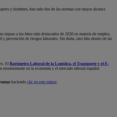
 mujeres y hombres, han sido dos de las normas con mayor alcance
so repaso a los hitos más destacados de 2020 en materia de empleo,
 y prevención de riesgos laborales. Sin duda, otro hito dentro de las
eo. El
Barómetro Laboral de la Logística, el Transporte y el E-
yen enormemente en la economía y el mercado laboral español.
rsonas
haciendo
clic en este enlace
.