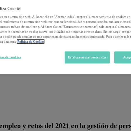
liza Cookies
s en nuestro sitio web. Al hacer clic en "Aceptar todas", acepta el almacenamiento de cookies en 
el rendimiento de nuestro sitio web, mejorar su funcionalidad y personalización, analizar el uso 
nuestro trabajo de marketing. Al hacer clic en "Estrictamente necesarias", solo acepta el almacen
ctamente necesarias en su dispositivo, no utilizándose ningunas otras cookies. Sin embargo, tenga
sta opción puede resultar en una experiencia de navegación menos optimizada. Para obtener más 
ra a nuestra
Política de Cookies
ón de cookies
Estrictamente necesarias
Acep
mpleo y retos del 2021 en la gestión de per