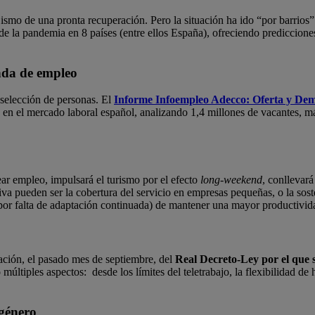
jismo de una pronta recuperación. Pero la situación ha ido “por barri
de la pandemia en 8 países (entre ellos España), ofreciendo prediccion
nda de empleo
 selección de personas. El
Informe Infoempleo Adecco: Oferta y D
19 en el mercado laboral español, analizando 1,4 millones de vacantes,
ar empleo, impulsará el turismo por el efecto
long-weekend
, conllevará
va pueden ser la cobertura del servicio en empresas pequeñas, o la sosten
s por falta de adaptación continuada) de mantener una mayor productivi
ación, el pasado mes de septiembre, del
Real Decreto-Ley por el que s
múltiples aspectos: desde los límites del teletrabajo, la flexibilidad d
 género