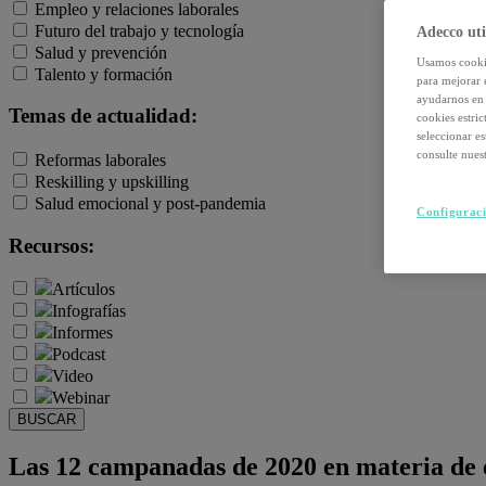
Empleo y relaciones laborales
Futuro del trabajo y tecnología
Adecco uti
Salud y prevención
Usamos cookie
Talento y formación
para mejorar 
ayudarnos en 
Temas de actualidad:
cookies estri
seleccionar e
consulte nuest
Reformas laborales
Reskilling y upskilling
Salud emocional y post-pandemia
Configuraci
Recursos:
Artículos
Infografías
Informes
Podcast
Video
Webinar
BUSCAR
Las 12 campanadas de 2020 en materia de e