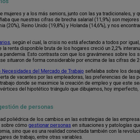
rios
de mujeres y a los más seniors, junto con las ya tradicionales, y 
aba que nuestras cifras de brecha salarial (11,9%) son mejores 
ia (20%), Reino Unido (19,8%) y Holanda (14,6%), y nos encontra
arios
, según el cual, la crisis no está afectando a todos por igual,
e la renta disponible bruta de los hogares creció un 2,2% intera
 la pandemia. Esto contrasta con que los gravámenes sobre los s
 se situaron de forma considerable por encima de las cifras de 
e Necesidades del Mercado de Trabajo
señalaba sobre los desaj
ferta de vacantes por las empleadoras, las preferencias de las 
e trabajo donde se maximice la creación de empleo y que este se
vértices del hipotético triángulo que dibujamos, hoy imperfecto,
 gestión de personas
dad poliédrica de los cambios en las estrategias de las empresas
n sobre cómo
gestionar personas
en situaciones y patologías que
ia, sino que es una realidad conectada también con la revolución
gares de trabajo, entre otras variables.