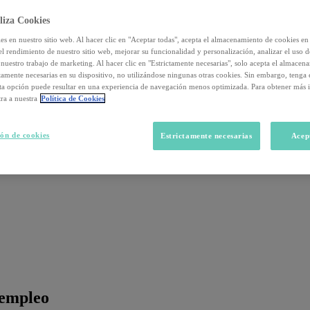
liza Cookies
s en nuestro sitio web. Al hacer clic en "Aceptar todas", acepta el almacenamiento de cookies en 
el rendimiento de nuestro sitio web, mejorar su funcionalidad y personalización, analizar el uso 
nuestro trabajo de marketing. Al hacer clic en "Estrictamente necesarias", solo acepta el almacen
ctamente necesarias en su dispositivo, no utilizándose ningunas otras cookies. Sin embargo, tenga
sta opción puede resultar en una experiencia de navegación menos optimizada. Para obtener más 
ra a nuestra
Política de Cookies
ón de cookies
Estrictamente necesarias
Acep
 empleo