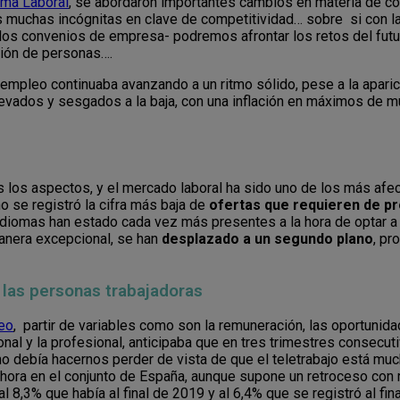
ma Laboral
, se abordaron importantes cambios en materia de contr
muchas incógnitas en clave de competitividad… sobre si con la 
e los convenios de empresa- podremos afrontar los retos del futur
tión de personas….
empleo continuaba avanzando a un ritmo sólido, pese a la aparici
levados y sesgados a la baja, con una inflación en máximos de 
 los aspectos, y el mercado laboral ha sido uno de los más afe
o se registró la cifra más baja de
ofertas que requieren de pr
 idiomas han estado cada vez más presentes a la hora de optar a
anera excepcional, se han
desplazado a un segundo plano
, pr
 las personas trabajadoras
leo
, partir de variables como son la remuneración, las oportunid
rsonal y la profesional, anticipaba que en tres trimestres consecu
 no debía hacernos perder de vista de que el teletrabajo está m
ahora en el conjunto de España, aunque supone un retroceso con 
 8,3% que había al final de 2019 y al 6,4% que se registró al fin