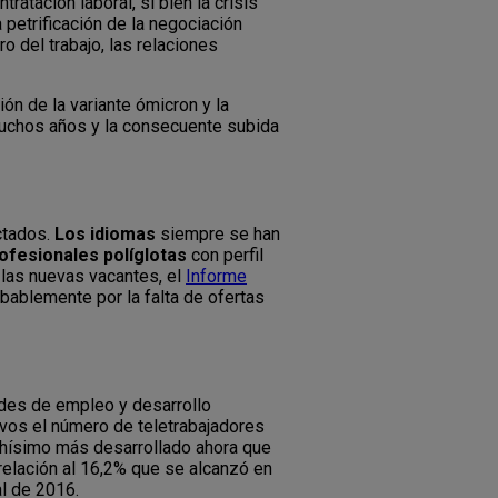
atación laboral, si bien la crisis
petrificación de la negociación
o del trabajo, las relaciones
ón de la variante ómicron y la
muchos años y la consecuente subida
ctados.
Los idiomas
siempre se han
ofesionales políglotas
con perfil
 las nuevas vacantes, el
Informe
obablemente por la falta de ofertas
ades de empleo y desarrollo
tivos el número de teletrabajadores
uchísimo más desarrollado ahora que
relación al 16,2% que se alcanzó en
al de 2016.