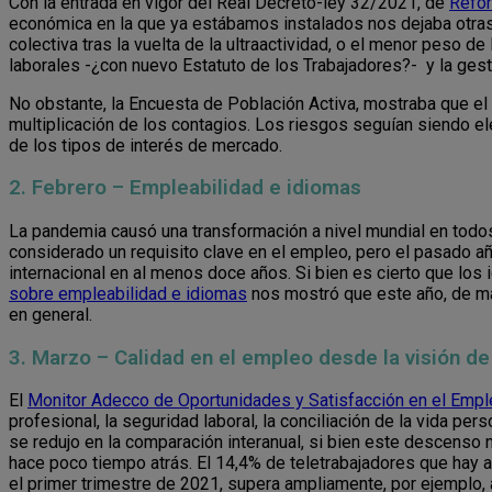
Con la entrada en vigor del Real Decreto-ley 32/2021, de
Refor
económica en la que ya estábamos instalados nos dejaba otras 
colectiva tras la vuelta de la ultraactividad, o el menor peso d
laborales -¿con nuevo Estatuto de los Trabajadores?- y la ges
No obstante, la Encuesta de Población Activa, mostraba que el 
multiplicación de los contagios. Los riesgos seguían siendo e
de los tipos de interés de mercado.
2. Febrero – Empleabilidad e idiomas
La pandemia causó una transformación a nivel mundial en todos
considerado un requisito clave en el empleo, pero el pasado añ
internacional en al menos doce años. Si bien es cierto que los
sobre empleabilidad e idiomas
nos mostró que este año, de m
en general.
3. Marzo – Calidad en el empleo desde la visión de
El
Monitor Adecco de Oportunidades y Satisfacción en el Emp
profesional, la seguridad laboral, la conciliación de la vida pe
se redujo en la comparación interanual, si bien este descenso
hace poco tiempo atrás. El 14,4% de teletrabajadores que hay 
el primer trimestre de 2021, supera ampliamente, por ejemplo, al