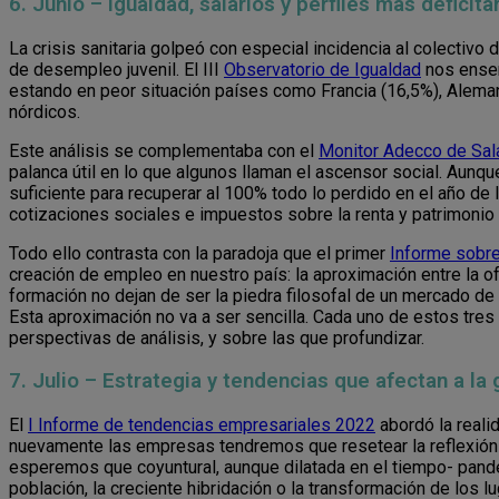
6. Junio – Igualdad, salarios y perfiles más deficita
La crisis sanitaria golpeó con especial incidencia al colectivo 
de desempleo juvenil. El III
Observatorio de Igualdad
nos enseñ
estando en peor situación países como Francia (16,5%), Aleman
nórdicos.
Este análisis se complementaba con el
Monitor Adecco de Sal
palanca útil en lo que algunos llaman el ascensor social. Aunqu
suficiente para recuperar al 100% todo lo perdido en el año de
cotizaciones sociales e impuestos sobre la renta y patrimonio
Todo ello contrasta con la paradoja que el primer
Informe sobr
creación de empleo en nuestro país: la aproximación entre la o
formación no dejan de ser la piedra filosofal de un mercado d
Esta aproximación no va a ser sencilla. Cada uno de estos tres 
perspectivas de análisis, y sobre las que profundizar.
7. Julio – Estrategia y tendencias que afectan a la
El
I Informe de tendencias empresariales 2022
abordó la reali
nuevamente las empresas tendremos que resetear la reflexió
esperemos que coyuntural, aunque dilatada en el tiempo- pandem
población, la creciente hibridación o la transformación de los lu