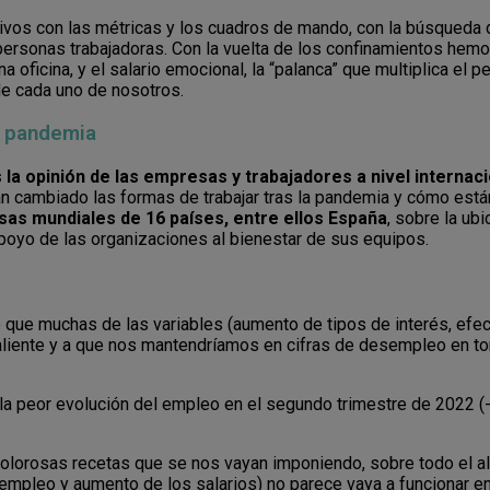
ivos con las métricas y los cuadros de mando, con la búsqueda d
personas trabajadoras. Con la vuelta de los confinamientos hem
una oficina, y el salario emocional, la “palanca” que multiplica e
de cada uno de nosotros.
a pandemia
s
la opinión de las empresas y trabajadores a nivel internaci
an cambiado las formas de trabajar tras la pandemia y cómo está
sas mundiales de 16 países, entre ellos España
, sobre la ubi
apoyo de las organizaciones al bienestar de sus equipos.
que muchas de las variables (aumento de tipos de interés, efec
caliente y a que nos mantendríamos en cifras de desempleo en to
la peor evolución del empleo en el segundo trimestre de 2022 (-
olorosas recetas que se nos vayan imponiendo, sobre todo el alz
sempleo y aumento de los salarios) no parece vaya a funcionar e