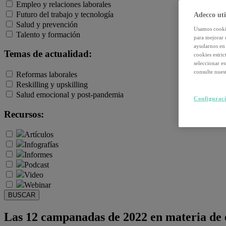
Empleo y relaciones laborales
Futuro del trabajo y tecnología
Adecco uti
Salud y prevención
Usamos cookie
Talento y formación
para mejorar 
ayudarnos en 
Temas de actualidad:
cookies estri
seleccionar e
consulte nuest
Reformas laborales
Reskilling y upskilling
Salud emocional y post-pandemia
Configuraci
Recursos:
Artículos
Infografías
Informes
Podcast
Video
Webinar
BUSCAR
Las 12 campanadas de 2022 en materia de