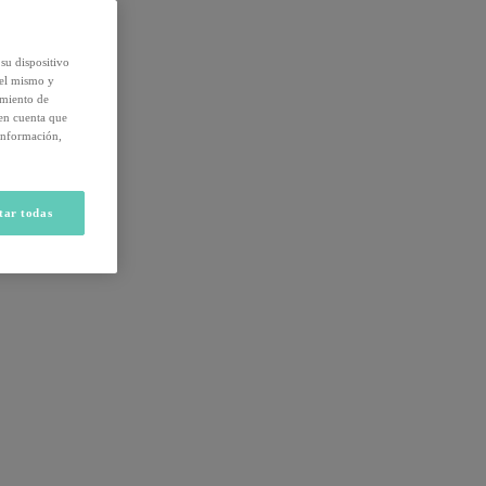
su dispositivo
del mismo y
amiento de
 en cuenta que
información,
tar todas