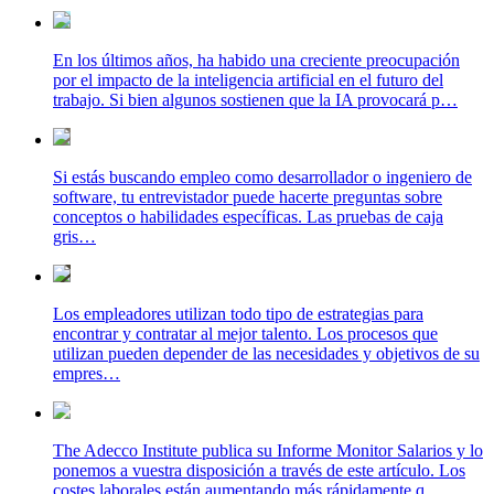
En los últimos años, ha habido una creciente preocupación
por el impacto de la inteligencia artificial en el futuro del
trabajo. Si bien algunos sostienen que la IA provocará p…
Si estás buscando empleo como desarrollador o ingeniero de
software, tu entrevistador puede hacerte preguntas sobre
conceptos o habilidades específicas. Las pruebas de caja
gris…
Los empleadores utilizan todo tipo de estrategias para
encontrar y contratar al mejor talento. Los procesos que
utilizan pueden depender de las necesidades y objetivos de su
empres…
The Adecco Institute publica su Informe Monitor Salarios y lo
ponemos a vuestra disposición a través de este artículo. Los
costes laborales están aumentando más rápidamente q…