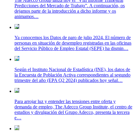
The Adecco Group lanza hoy el “VIII Informe Trimestral
Predicciones del Mercado de Trabajo”. A continuación, os
dejamos parte de la introducción a dicho informe y os
animamos…
Ya conocemos los Datos de paro de julio 2024. El número de
personas en situación de desempleo registradas en las oficinas
del Servicio Público de Empleo Estatal (SEPE) ha dismin…
Según el Instituto Nacional de Estadística (INE), los datos de
la Encuesta de Población Activa correspondientes al segundo
trimestre del año (EPA Q2 2024) publicados hoy señal…
Para arrojar luz y entender las tensiones entre oferta y
demanda de empleo, The Adecco Group Institute, el centro de
estudios y divulgación del Grupo Adecco, presenta la tercera
e…