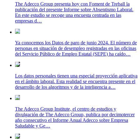
The Adecco Group presenta hoy con Foment de Treball la
publicación del presente Informe sobre Absentismo Laboral.
En este estudio se recoge una encuesta centrada en las
empresas d…
Ya conocemos los Datos de paro de junio 2024. El número de
personas en situación de desempleo registradas en las oficinas
del Servicio Público de Empleo Estatal (SEPE) ha caído…
Los datos personales tienen una especial proyección aplicativa
en el ámbito laboral. Esta realidad se encuentra presente en el
desarrollo de los algoritmos y de la inteligencia a…
The Adecco Group Institute, el centro de estudios y
divulgación de The Adecco Group, publica por decimotercer
año consecutivo el Informe Anual Adecco sobre Empresa
Saludable y Ge…